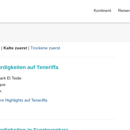
Kontinent
Reise
|
Kalte zuerst
|
Trockene zuerst
digkeiten auf Teneriffa
ark El Teide
que
k
re Highlights auf Teneriffa