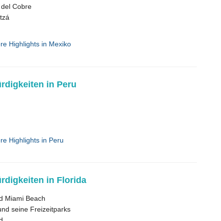
 del Cobre
tzá
ere Highlights in Mexiko
digkeiten in Peru
re Highlights in Peru
digkeiten in Florida
d Miami Beach
nd seine Freizeitparks
d