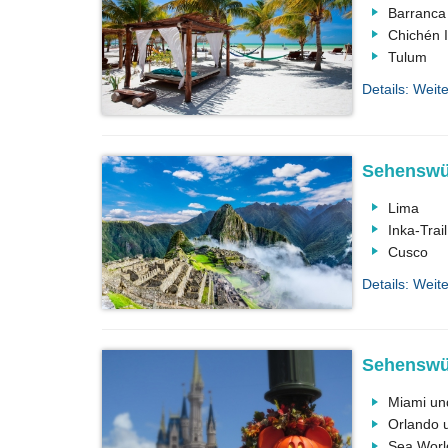
Barranca
Chichén I
Tulum
Details: Weit
Sehenswür
Lima
Inka-Trail
Cusco
Details: Weite
Sehenswür
Miami un
Orlando u
Sea Worl