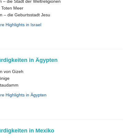
 – die Stadt der Weltreligionen
 Toten Meer
m – die Geburtsstadt Jesu
re Highlights in Israel
digkeiten in Ägypten
n von Gizeh
önige
Staudamm
ere Highlights in Ägypten
digkeiten in Mexiko