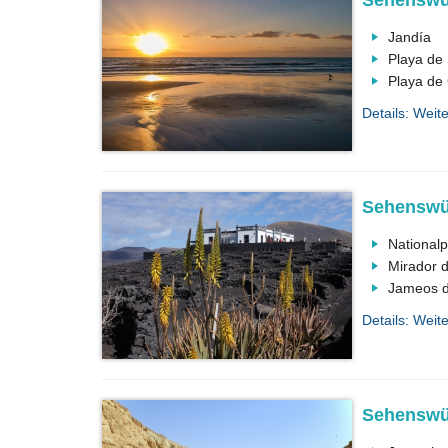
Sehenswür
Jandía
Playa de
Playa de
Details: Weit
Sehenswür
National
Mirador d
Jameos d
Details: Weit
Sehenswür