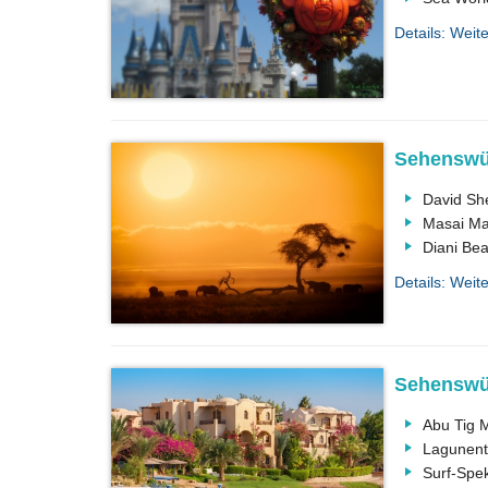
Details: Weite
Sehenswür
David She
Masai Ma
Diani Be
Details: Weite
Sehenswür
Abu Tig 
Lagunent
Surf-Spe