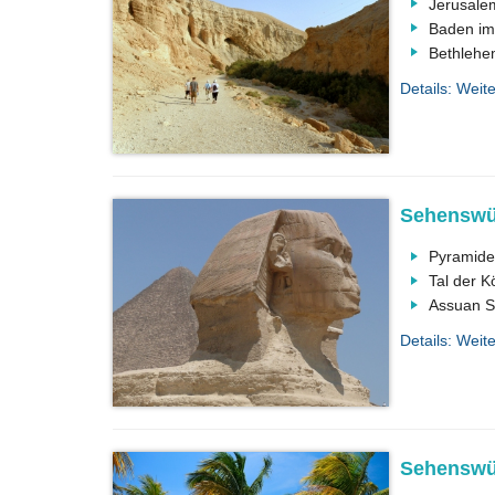
Jerusalem
Baden im
Bethlehe
Details: Weite
Sehenswür
Pyramide
Tal der K
Assuan 
Details: Weit
Sehenswür