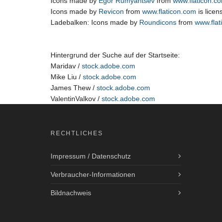
Icons made by
Egor Rumyantsev
from
www.flaticon.c
Icons made by
Revicon
from
www.flaticon.com
is lice
Ladebalken: Icons made by
Roundicons
from
www.flat
Hintergrund der Suche auf der Startseite:
Maridav /
stock.adobe.com
Mike Liu /
stock.adobe.com
James Thew /
stock.adobe.com
ValentinValkov /
stock.adobe.com
RECHTLICHES
Impressum / Datenschutz
Verbraucher-Informationen
Bildnachweis