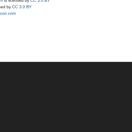
om
is licensed by
CC 3.0 BY
nsed by
CC 3.0 BY
icon.com