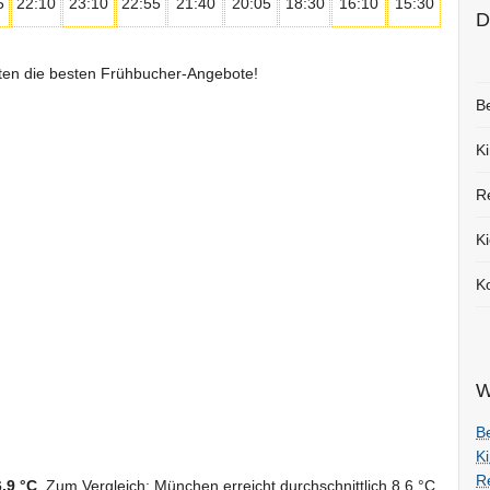
5
22:10
23:10
22:55
21:40
20:05
18:30
16:10
15:30
D
rten die besten Frühbucher-Angebote!
B
K
R
Ki
K
W
B
K
Re
6,9 °C
. Zum Vergleich: München erreicht durchschnittlich 8,6 °C,