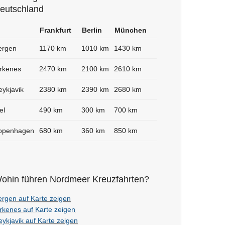
eutschland
Frankfurt
Berlin
München
ergen
1170 km
1010 km
1430 km
irkenes
2470 km
2100 km
2610 km
eykjavik
2380 km
2390 km
2680 km
el
490 km
300 km
700 km
openhagen
680 km
360 km
850 km
ohin führen Nordmeer Kreuzfahrten?
ergen auf Karte zeigen
irkenes auf Karte zeigen
ykjavik auf Karte zeigen