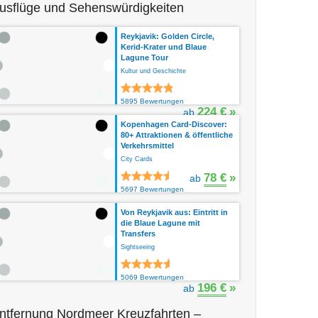
usflüge und Sehenswürdigkeiten
Reykjavik: Golden Circle,
Kerid-Krater und Blaue
Lagune Tour
Kultur und Geschichte
5895 Bewertungen
224 €
»
ab
Kopenhagen Card-Discover:
80+ Attraktionen & öffentliche
Verkehrsmittel
City Cards
78 €
»
ab
5697 Bewertungen
Von Reykjavik aus: Eintritt in
die Blaue Lagune mit
Transfers
Sightseeing
5069 Bewertungen
196 €
»
ab
ntfernung Nordmeer Kreuzfahrten –