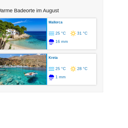
arme Badeorte im August
Mallorca
25 °C
31 °C
16 mm
Kreta
25 °C
28 °C
1 mm