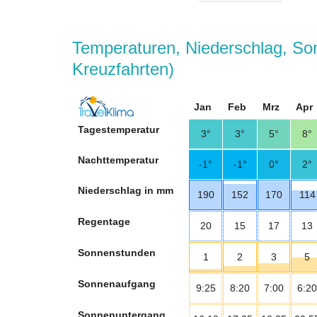
Temperaturen, Niederschlag, So
Kreuzfahrten)
Jan
Feb
Mrz
Apr
Tagestemperatur
3°
3°
5°
8°
Nachttemperatur
-1°
-1°
0°
2°
Niederschlag in mm
190
152
170
114
Regentage
20
15
17
13
Sonnenstunden
1
2
3
5
Sonnenaufgang
9:25
8:20
7:00
6:20
Sonnenuntergang