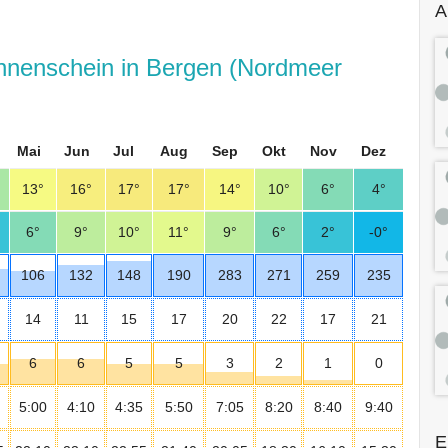
A
nnenschein in Bergen (Nordmeer
Mai
Jun
Jul
Aug
Sep
Okt
Nov
Dez
13°
16°
17°
17°
14°
10°
6°
4°
6°
9°
10°
11°
9°
6°
2°
-0°
106
132
148
190
283
271
259
235
14
11
15
17
20
22
17
21
6
6
5
5
3
2
1
0
5:00
4:10
4:35
5:50
7:05
8:20
8:40
9:40
E