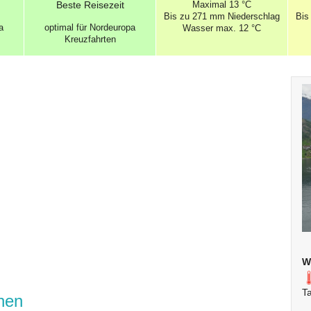
Beste
Reisezeit
Maximal
13 °C
Bis zu 271 mm
Niederschlag
Bis
a
optimal für Nordeuropa
Wasser max. 12 °C
Kreuzfahrten
W
T
onen