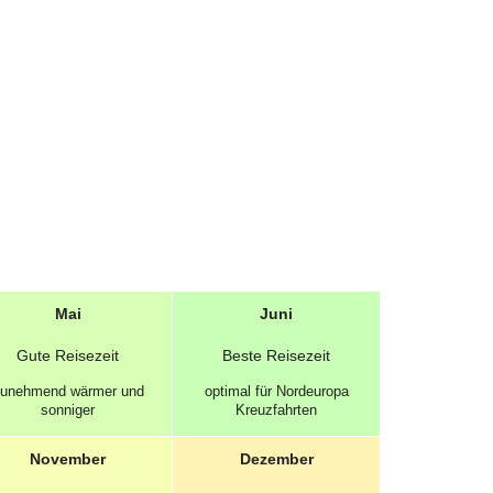
Mai
Juni
Gute
Reisezeit
Beste
Reisezeit
unehmend wärmer und
optimal für Nordeuropa
sonniger
Kreuzfahrten
November
Dezember