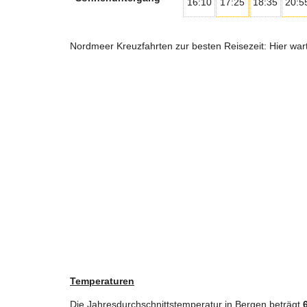
16:10
17:25
18:35
20:5
Nordmeer Kreuzfahrten zur besten Reisezeit: Hier wa
Temperaturen
Die Jahresdurchschnittstemperatur in Bergen beträgt