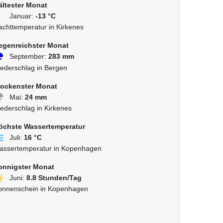
ältester Monat
Januar:
-13 °C
achttemperatur in Kirkenes
egenreichster Monat
September:
283 mm
iederschlag in Bergen
rockenster Monat
Mai:
24 mm
iederschlag in Kirkenes
öchste Wassertemperatur
Juli:
16 °C
assertemperatur in Kopenhagen
onnigster Monat
Juni:
8.8 Stunden/Tag
onnenschein in Kopenhagen