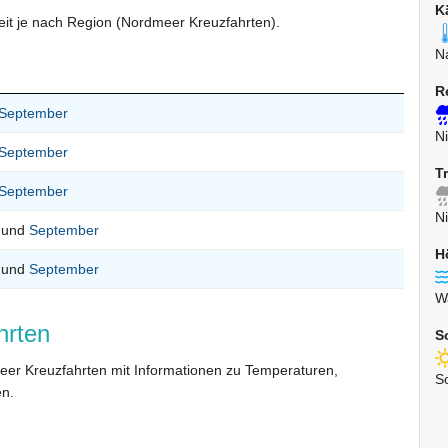
K
eit je nach Region (Nordmeer Kreuzfahrten).
N
R
September
N
September
T
September
N
und
September
H
und
September
W
hrten
S
meer Kreuzfahrten mit Informationen zu Temperaturen,
S
n.