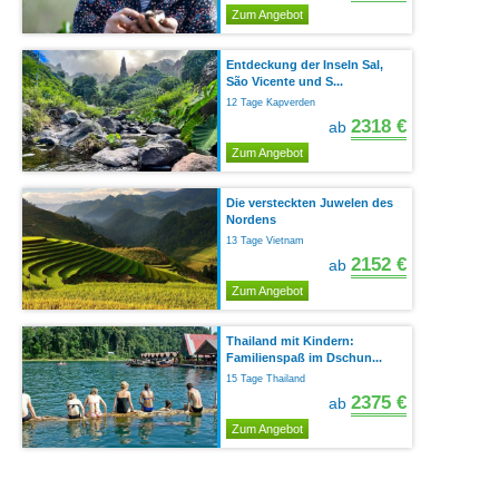
Zum Angebot
Entdeckung der Inseln Sal,
São Vicente und S...
12 Tage Kapverden
2318 €
ab
Zum Angebot
Die versteckten Juwelen des
Nordens
13 Tage Vietnam
2152 €
ab
Zum Angebot
Thailand mit Kindern:
Familienspaß im Dschun...
15 Tage Thailand
2375 €
ab
Zum Angebot