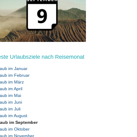
ste Urlaubsziele nach Reisemonat
laub im Januar
laub im Februar
laub im März
aub im April
laub im Mai
laub im Juni
aub im Juli
laub im August
laub im September
laub im Oktober
laub im November