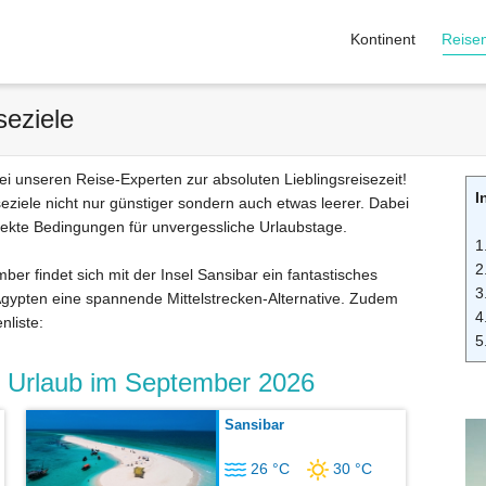
Kontinent
Reise
seziele
ei unseren Reise-Experten zur absoluten Lieblingsreisezeit!
I
ziele nicht nur günstiger sondern auch etwas leerer. Dabei
rfekte Bedingungen für unvergessliche Urlaubstage.
1
2
er findet sich mit der Insel Sansibar ein fantastisches
3
Ägypten eine spannende Mittelstrecken-Alternative. Zudem
4
nliste:
5
ür Urlaub im September 2026
Sansibar
26 °C
30 °C