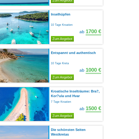
Zum Angebot
Inselhüpfen
10 Tage Kroatien
1700 €
ab
Zum Angebot
Entspannt und authentisch
10 Tage Kreta
1000 €
ab
Zum Angebot
Kroatische Inselträume: Bra?,
Kor?ula und Hvar
7 Tage Kroatien
1500 €
ab
Zum Angebot
Die schönsten Seiten
Westkretas