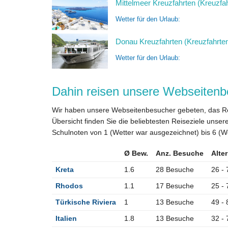
Mittelmeer Kreuzfahrten (Kreuzfa
Wetter für den Urlaub:
Donau Kreuzfahrten (Kreuzfahrte
Wetter für den Urlaub:
Dahin reisen unsere Webseiten
Wir haben unsere Webseitenbesucher gebeten, das Reis
Übersicht finden Sie die beliebtesten Reiseziele uns
Schulnoten von 1 (Wetter war ausgezeichnet) bis 6 (We
Ø Bew.
Anz. Besuche
Alte
Kreta
1.6
28 Besuche
26 - 
Rhodos
1.1
17 Besuche
25 - 
Türkische Riviera
1
13 Besuche
49 - 
Italien
1.8
13 Besuche
32 - 