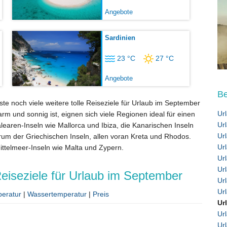
Angebote
Sardinien
23 °C
27 °C
Angebote
Be
e noch viele weitere tolle Reiseziele für Urlaub im September
Ur
 und sonnig ist, eignen sich viele Regionen ideal für einen
Ur
earen-Inseln wie Mallorca und Ibiza, die Kanarischen Inseln
Ur
um der Griechischen Inseln, allen voran Kreta und Rhodos.
Url
ittelmeer-Inseln wie Malta und Zypern.
Ur
Ur
eiseziele für Urlaub im September
Url
Ur
peratur
|
Wassertemperatur
|
Preis
Ur
Ur
Ur