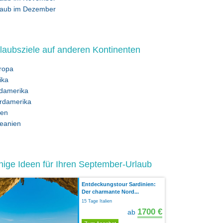
laub im Dezember
laubsziele auf anderen Kontinenten
ropa
ika
damerika
rdamerika
ien
eanien
nige Ideen für Ihren September-Urlaub
Entdeckungstour Sardinien:
Der charmante Nord...
15 Tage Italien
1700 €
ab