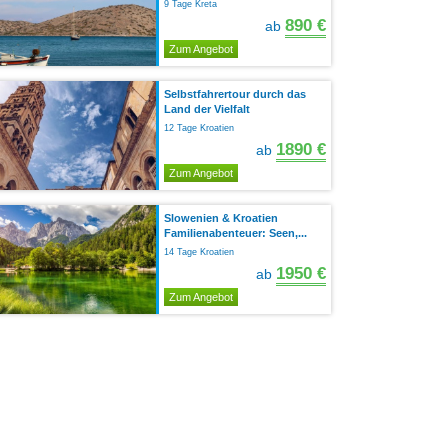
9 Tage Kreta
890 €
ab
Zum Angebot
Selbstfahrertour durch das
Land der Vielfalt
12 Tage Kroatien
1890 €
ab
Zum Angebot
Slowenien & Kroatien
Familienabenteuer: Seen,...
14 Tage Kroatien
1950 €
ab
Zum Angebot