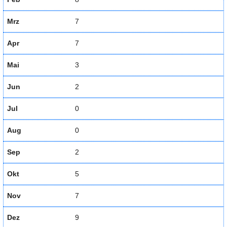
Mrz
7
Apr
7
Mai
3
Jun
2
Jul
0
Aug
0
Sep
2
Okt
5
Nov
7
Dez
9