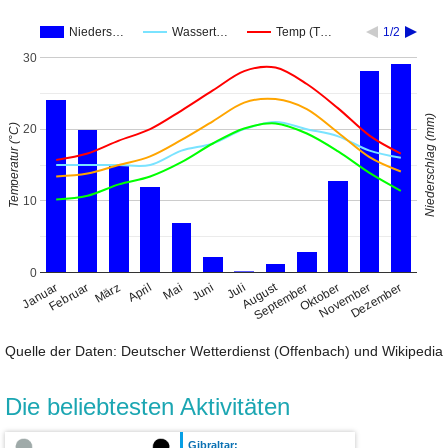
Nieders…
Wassert…
Temp (T…
1/2
30
Niederschlag (mm)
Temperatur (°C)
20
10
0
August
Januar
April
Juli
Oktober
Februar
Mai
November
März
Juni
September
Dezember
Quelle der Daten: Deutscher Wetterdienst (Offenbach) und Wikipedia
Die beliebtesten Aktivitäten
Gibraltar: