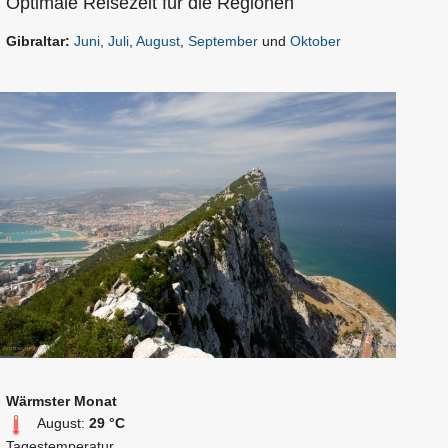
Optimale Reisezeit für die Regionen
Gibraltar:
Juni
,
Juli
,
August
,
September
und
Oktober
Wärmster Monat
August:
29 °C
Tagestemperatur