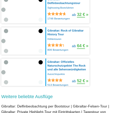
Delfinbeobachtungstour
Sightseeing-Bootsfahrten
32 €
»
ab
1746 Bewertungen
Gibraltar: Rock of Gibraltar
History Tour
Höhlentouren
64 €
»
ab
806 Bewertungen
Gibraltar: Offizielles
Naturschutzgebiet The Rock
und alle Sehenswürdigkeiten
Aussichtspunkte
52 €
»
ab
513 Bewertungen
Weitere beliebte Ausflüge
Gibraltar: Delfinbeobachtung per Bootstour
|
Gibraltar-Felsen-Tour
|
Gibraltar: Private Highlight-Tour mit Eintrittskarten
|
Tagestour von