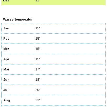
Dez
11°
Wassertemperatur
Jan
15°
Feb
15°
Mrz
15°
Apr
15°
Mai
17°
Jun
18°
Jul
20°
Aug
21°