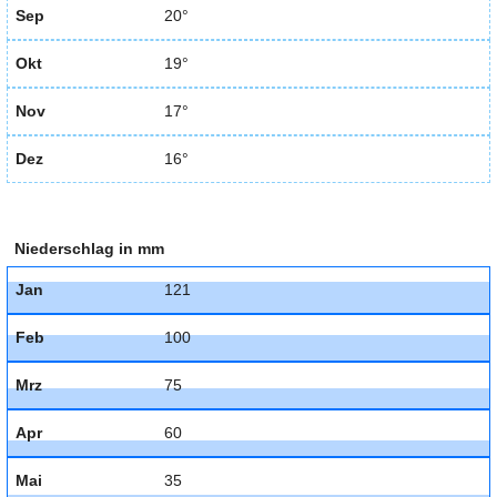
Sep
20°
Okt
19°
Nov
17°
Dez
16°
Niederschlag in mm
Jan
121
Feb
100
Mrz
75
Apr
60
Mai
35