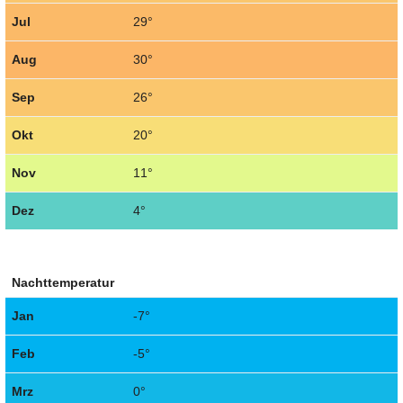
Jul
29°
Aug
30°
Sep
26°
Okt
20°
Nov
11°
Dez
4°
Nachttemperatur
Jan
-7°
Feb
-5°
Mrz
0°