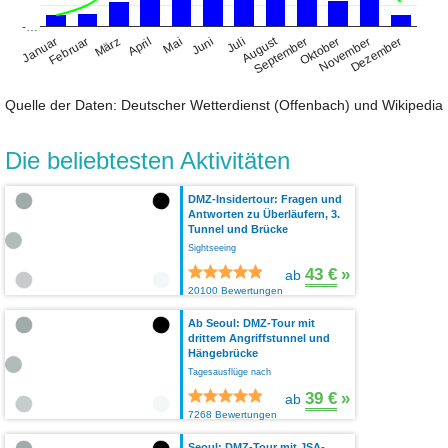
-…
August
Januar
April
Juli
Oktober
Februar
Mai
November
März
Juni
September
Dezember
Quelle der Daten: Deutscher Wetterdienst (Offenbach) und Wikipedia
Die beliebtesten Aktivitäten
DMZ-Insidertour: Fragen und
Antworten zu Überläufern, 3.
Tunnel und Brücke
Sightseeing
43 €
»
ab
20100 Bewertungen
Ab Seoul: DMZ-Tour mit
drittem Angriffstunnel und
Hängebrücke
Tagesausflüge nach
39 €
»
ab
7268 Bewertungen
Seoul: DMZ-Tour mit JSA-