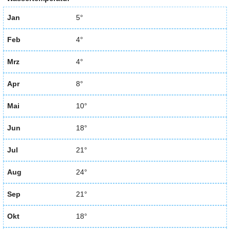
Jan
5°
Feb
4°
Mrz
4°
Apr
8°
Mai
10°
Jun
18°
Jul
21°
Aug
24°
Sep
21°
Okt
18°