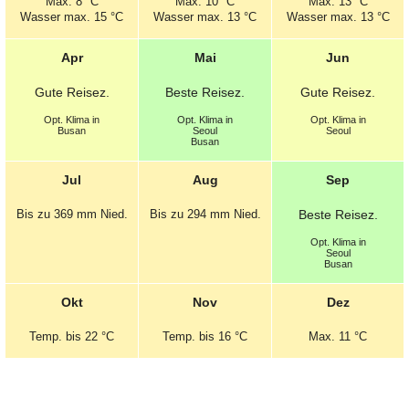
Max.
8 °C
Max.
10 °C
Max.
13 °C
Wasser max. 15 °C
Wasser max. 13 °C
Wasser max. 13 °C
Apr
Mai
Jun
Gute
Reisez.
Beste
Reisez.
Gute
Reisez.
Opt.
Klima in
Opt.
Klima in
Opt.
Klima in
Busan
Seoul
Seoul
Busan
Jul
Aug
Sep
Bis zu 369 mm
Nied.
Bis zu 294 mm
Nied.
Beste
Reisez.
Opt.
Klima in
Seoul
Busan
Okt
Nov
Dez
Temp.
bis 22 °C
Temp.
bis 16 °C
Max.
11 °C