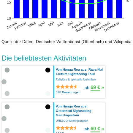
15
10
August
Januar
April
Juli
Oktober
Februar
Mai
November
März
Juni
September
Dezember
Quelle der Daten: Deutscher Wetterdienst (Offenbach) und Wikipedia
Die beliebtesten Aktivitäten
Von Hanga Roa aus: Rapa Nui
Culture Sightseeing Tour
Religiöse & spirituelle Aktivitäten
69 €
»
ab
370 Bewertungen
Von Hanga Roa aus:
Osterinsel Sightseeing
Ganztagestour
UNESCO-Welterbestätten
60 €
»
ab