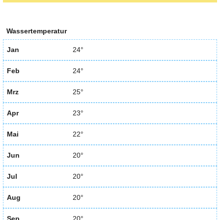
Wassertemperatur
Jan
24°
Feb
24°
Mrz
25°
Apr
23°
Mai
22°
Jun
20°
Jul
20°
Aug
20°
Sep
20°