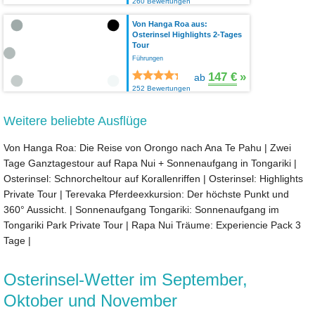
260 Bewertungen
Von Hanga Roa aus:
Osterinsel Highlights 2-Tages
Tour
Führungen
147 €
»
ab
252 Bewertungen
Weitere beliebte Ausflüge
Von Hanga Roa: Die Reise von Orongo nach Ana Te Pahu
|
Zwei
Tage Ganztagestour auf Rapa Nui + Sonnenaufgang in Tongariki
|
Osterinsel: Schnorcheltour auf Korallenriffen
|
Osterinsel: Highlights
Private Tour
|
Terevaka Pferdeexkursion: Der höchste Punkt und
360° Aussicht.
|
Sonnenaufgang Tongariki: Sonnenaufgang im
Tongariki Park Private Tour
|
Rapa Nui Träume: Experiencie Pack 3
Tage
|
Osterinsel-Wetter im September,
Oktober und November