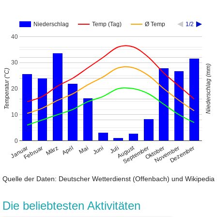
Niederschlag
Temp (Tag)
Ø Temp
1/2
40
30
Niederschlag (mm)
Temperatur (°C)
20
10
0
August
Januar
April
Juli
Oktober
Februar
Mai
November
März
Juni
September
Dezember
Quelle der Daten: Deutscher Wetterdienst (Offenbach) und Wikipedia
Die beliebtesten Aktivitäten