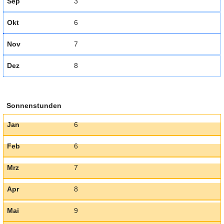
Sep
3
Okt
6
Nov
7
Dez
8
Sonnenstunden
Jan
6
Feb
6
Mrz
7
Apr
8
Mai
9