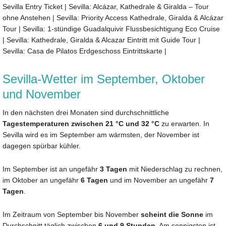
Sevilla Entry Ticket
|
Sevilla: Alcázar, Kathedrale & Giralda – Tour
ohne Anstehen
|
Sevilla: Priority Access Kathedrale, Giralda & Alcázar
Tour
|
Sevilla: 1-stündige Guadalquivir Flussbesichtigung Eco Cruise
|
Sevilla: Kathedrale, Giralda & Alcazar Eintritt mit Guide Tour
|
Sevilla: Casa de Pilatos Erdgeschoss Eintrittskarte
|
Sevilla-Wetter im September, Oktober
und November
In den nächsten drei Monaten sind durchschnittliche
Tagestemperaturen zwischen 21 °C und 32 °C
zu erwarten. In
Sevilla wird es im September am wärmsten, der November ist
dagegen spürbar kühler.
Im September ist an ungefähr
3 Tagen
mit Niederschlag zu rechnen,
im Oktober an ungefähr
6 Tagen
und im November an ungefähr
7
Tagen
.
Im Zeitraum von September bis November
scheint die Sonne
im
Durchschnitt täglich zwischen
6 und 9 Stunden
. Am sonnigsten ist