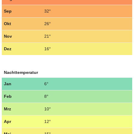
Sep
32°
Okt
26°
Nov
21°
Dez
16°
Nachttemperatur
Jan
6°
Feb
8°
Mrz
10°
Apr
12°
Mai
15°