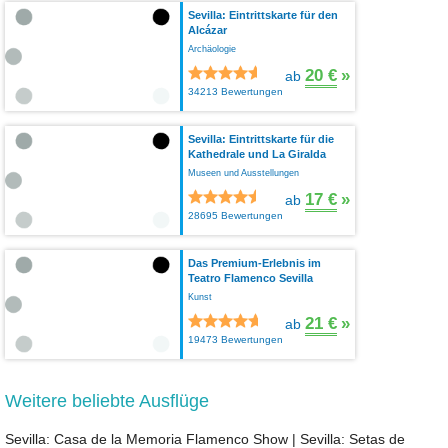
Sevilla: Eintrittskarte für den
Alcázar
Archäologie
20 €
»
ab
34213 Bewertungen
Sevilla: Eintrittskarte für die
Kathedrale und La Giralda
Museen und Ausstellungen
17 €
»
ab
28695 Bewertungen
Das Premium-Erlebnis im
Teatro Flamenco Sevilla
Kunst
21 €
»
ab
19473 Bewertungen
Weitere beliebte Ausflüge
Sevilla: Casa de la Memoria Flamenco Show
|
Sevilla: Setas de