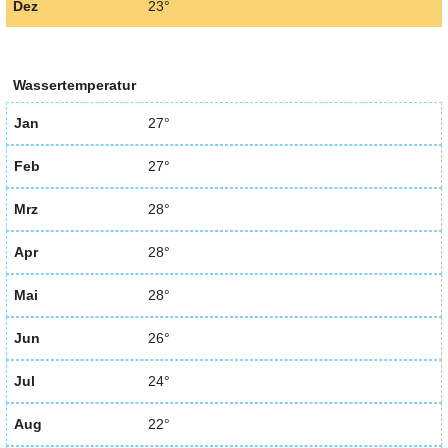
Dez
23°
Wassertemperatur
Jan
27°
Feb
27°
Mrz
28°
Apr
28°
Mai
28°
Jun
26°
Jul
24°
Aug
22°