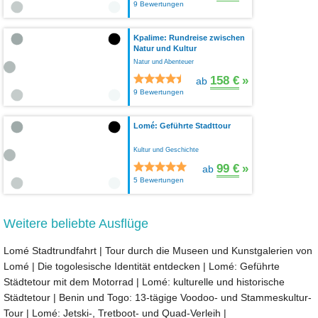
9 Bewertungen
Kpalime: Rundreise zwischen
Natur und Kultur
Natur und Abenteuer
158 €
»
ab
9 Bewertungen
Lomé: Geführte Stadttour
Kultur und Geschichte
99 €
»
ab
5 Bewertungen
Weitere beliebte Ausflüge
Lomé Stadtrundfahrt
|
Tour durch die Museen und Kunstgalerien von
Lomé
|
Die togolesische Identität entdecken
|
Lomé: Geführte
Städtetour mit dem Motorrad
|
Lomé: kulturelle und historische
Städtetour
|
Benin und Togo: 13-tägige Voodoo- und Stammeskultur-
Tour
|
Lomé: Jetski-, Tretboot- und Quad-Verleih
|