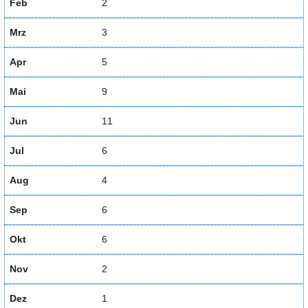
Feb
2
Mrz
3
Apr
5
Mai
9
Jun
11
Jul
6
Aug
4
Sep
6
Okt
6
Nov
2
Dez
1