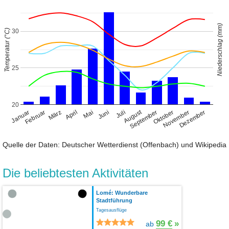
Niederschlag (mm)
Temperatur (°C)
30
25
20
August
Januar
April
Juli
Oktober
Februar
Mai
November
März
Juni
September
Dezember
Quelle der Daten: Deutscher Wetterdienst (Offenbach) und Wikipedia
Die beliebtesten Aktivitäten
Lomé: Wunderbare
Stadtführung
Tagesausflüge
99 €
»
ab