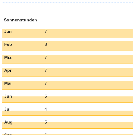
Sonnenstunden
Jan
7
Feb
8
Mrz
7
Apr
7
Mai
7
Jun
5
Jul
4
Aug
5
Sep
6