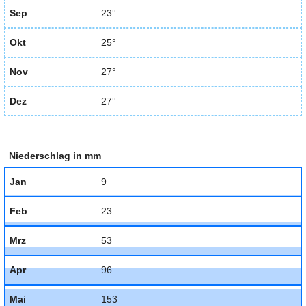
Sep
23°
Okt
25°
Nov
27°
Dez
27°
Niederschlag in mm
Jan
9
Feb
23
Mrz
53
Apr
96
Mai
153