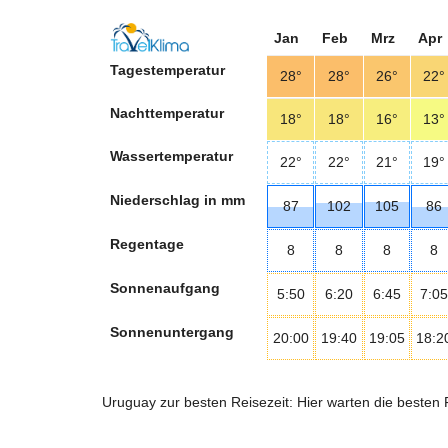
Jan
Feb
Mrz
Apr
Tagestemperatur
28°
28°
26°
22°
Nachttemperatur
18°
18°
16°
13°
Wassertemperatur
22°
22°
21°
19°
Niederschlag in mm
87
102
105
86
Regentage
8
8
8
8
Sonnenaufgang
5:50
6:20
6:45
7:05
Sonnenuntergang
20:00
19:40
19:05
18:2
Uruguay zur besten Reisezeit: Hier warten die beste