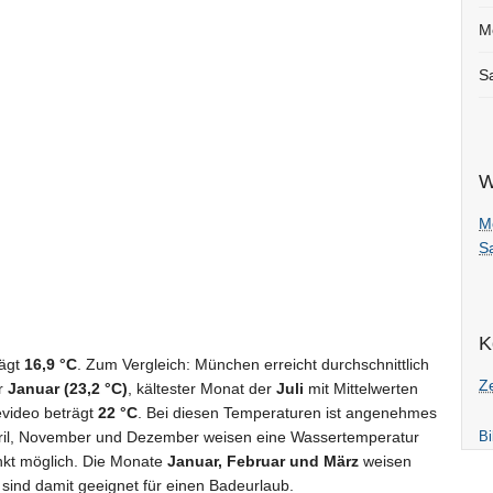
M
Sa
W
M
Sa
K
rägt
16,9 °C
. Zum Vergleich: München erreicht durchschnittlich
Z
er
Januar (23,2 °C)
, kältester Monat der
Juli
mit Mittelwerten
evideo beträgt
22 °C
. Bei diesen Temperaturen ist angenehmes
pril, November und Dezember weisen eine Wassertemperatur
Bi
nkt möglich. Die Monate
Januar, Februar und März
weisen
sind damit geeignet für einen Badeurlaub.