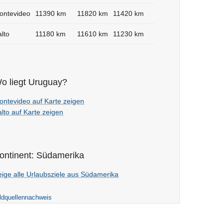
ontevideo
11390 km
11820 km
11420 km
lto
11180 km
11610 km
11230 km
o liegt Uruguay?
ontevideo auf Karte zeigen
lto auf Karte zeigen
ontinent: Südamerika
eige alle Urlaubsziele aus Südamerika
ldquellennachweis