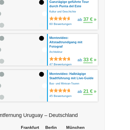
Ganztägige geführte Tour
durch Punta del Este
Kultur und Geschichte
37 €
»
ab
60 Bewertungen
Montevideo:
Altstadtrundgang mit
Fotograf
Architektur
33 €
»
ab
47 Bewertungen
Montevideo: Halbtägige
Stadtführung mit Live-Guide
Bus- und Minivan-Touren
21 €
»
ab
45 Bewertungen
ntfernung Uruguay – Deutschland
Frankfurt
Berlin
München