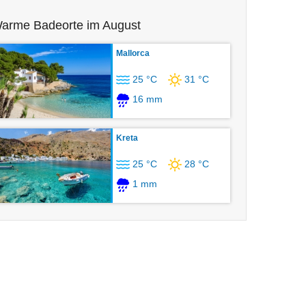
arme Badeorte im August
Mallorca
25 °C
31 °C
16 mm
Kreta
25 °C
28 °C
1 mm