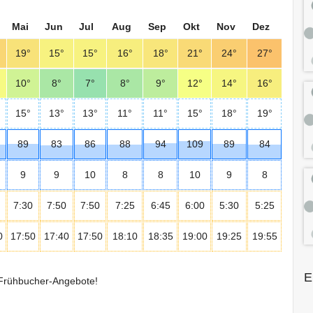
Mai
Jun
Jul
Aug
Sep
Okt
Nov
Dez
19°
15°
15°
16°
18°
21°
24°
27°
10°
8°
7°
8°
9°
12°
14°
16°
15°
13°
13°
11°
11°
15°
18°
19°
89
83
86
88
94
109
89
84
9
9
10
8
8
10
9
8
7:30
7:50
7:50
7:25
6:45
6:00
5:30
5:25
0
17:50
17:40
17:50
18:10
18:35
19:00
19:25
19:55
E
n Frühbucher-Angebote!