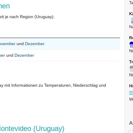
T
onen
K
eit je nach Region (Uruguay).
N
R
ovember
und
Dezember
Ni
ber
und
Dezember
T
Ni
uay mit Informationen zu Temperaturen, Niederschlag und
H
W
A
Montevideo (Uruguay)