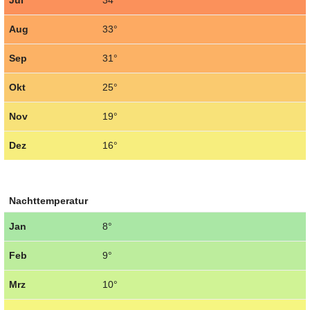
Jul
34°
Aug
33°
Sep
31°
Okt
25°
Nov
19°
Dez
16°
Nachttemperatur
Jan
8°
Feb
9°
Mrz
10°