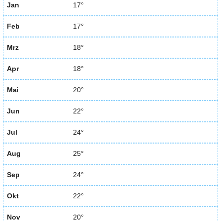
Jan
17°
Feb
17°
Mrz
18°
Apr
18°
Mai
20°
Jun
22°
Jul
24°
Aug
25°
Sep
24°
Okt
22°
Nov
20°