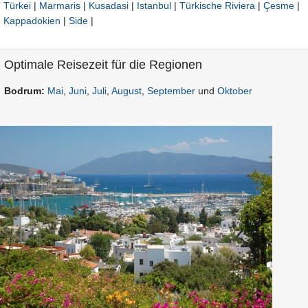
Türkei
|
Marmaris
|
Kusadasi
|
Istanbul
|
Türkische Riviera
|
Çesme
|
Kappadokien
|
Side
|
Optimale Reisezeit für die Regionen
Bodrum:
Mai
,
Juni
,
Juli
,
August
,
September
und
Oktober