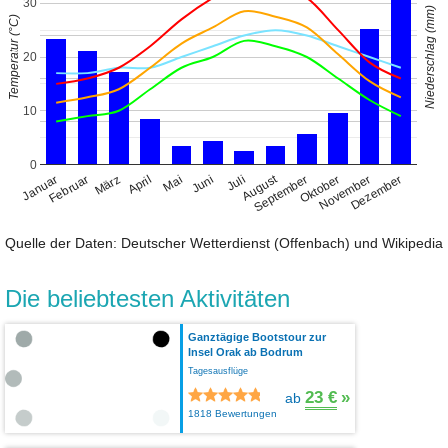
30
Niederschlag (mm)
Temperatur (°C)
20
10
0
August
Januar
April
Juli
Oktober
Februar
Mai
November
März
Juni
September
Dezember
Quelle der Daten: Deutscher Wetterdienst (Offenbach) und Wikipedia
Die beliebtesten Aktivitäten
Ganztägige Bootstour zur
Insel Orak ab Bodrum
Tagesausflüge
23 €
»
ab
1818 Bewertungen