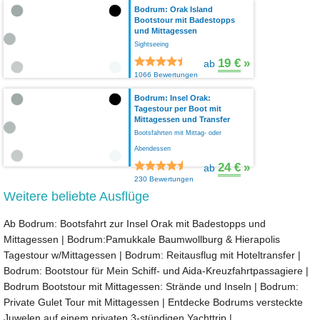
Bodrum: Orak Island
Bootstour mit Badestopps
und Mittagessen
Sightseeing
19 €
»
ab
1066 Bewertungen
Bodrum: Insel Orak:
Tagestour per Boot mit
Mittagessen und Transfer
Bootsfahrten mit Mittag- oder
Abendessen
24 €
»
ab
230 Bewertungen
Weitere beliebte Ausflüge
Ab Bodrum: Bootsfahrt zur Insel Orak mit Badestopps und
Mittagessen
|
Bodrum:Pamukkale Baumwollburg & Hierapolis
Tagestour w/Mittagessen
|
Bodrum: Reitausflug mit Hoteltransfer
|
Bodrum: Bootstour für Mein Schiff- und Aida-Kreuzfahrtpassagiere
|
Bodrum Bootstour mit Mittagessen: Strände und Inseln
|
Bodrum:
Private Gulet Tour mit Mittagessen
|
Entdecke Bodrums versteckte
Juwelen auf einem privaten 3-stündigen Yachttrip
|