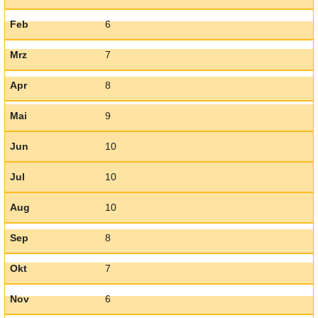
Feb
6
Mrz
7
Apr
8
Mai
9
Jun
10
Jul
10
Aug
10
Sep
8
Okt
7
Nov
6