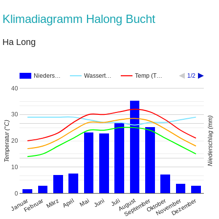
Klimadiagramm Halong Bucht
Ha Long
Nieders…
Wassert…
Temp (T…
1/2
40
30
Niederschlag (mm)
Temperatur (°C)
20
10
0
August
Januar
April
Juli
Oktober
Februar
Mai
November
März
Juni
September
Dezember