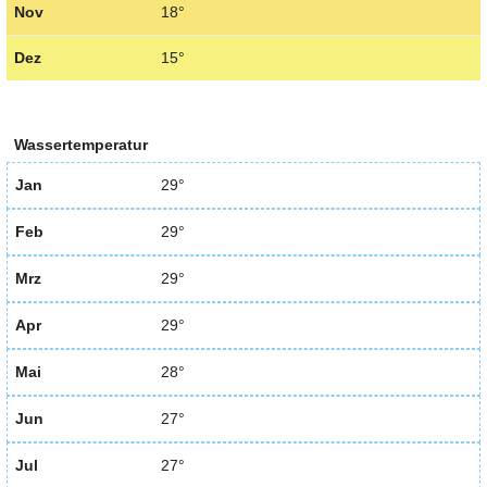
Nov
18°
Dez
15°
Wassertemperatur
Jan
29°
Feb
29°
Mrz
29°
Apr
29°
Mai
28°
Jun
27°
Jul
27°