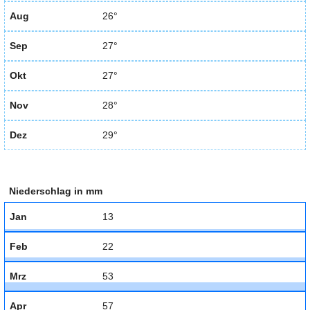
Aug
26°
Sep
27°
Okt
27°
Nov
28°
Dez
29°
Niederschlag in mm
Jan
13
Feb
22
Mrz
53
Apr
57