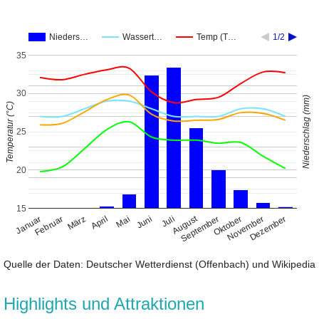
Nieders…
Wassert…
Temp (T…
1/2
35
30
Niederschlag (mm)
Temperatur (°C)
25
20
15
August
Januar
April
Juli
Oktober
Februar
Mai
November
März
Juni
September
Dezember
Quelle der Daten: Deutscher Wetterdienst (Offenbach) und Wikipedia
Highlights und Attraktionen