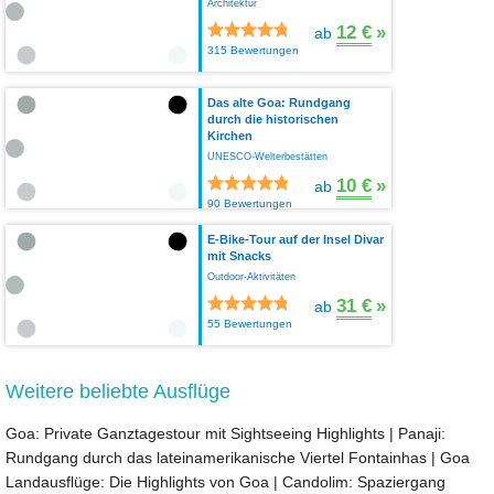
Architektur
12 €
»
ab
315 Bewertungen
Das alte Goa: Rundgang
durch die historischen
Kirchen
UNESCO-Welterbestätten
10 €
»
ab
90 Bewertungen
E-Bike-Tour auf der Insel Divar
mit Snacks
Outdoor-Aktivitäten
31 €
»
ab
55 Bewertungen
Weitere beliebte Ausflüge
Goa: Private Ganztagestour mit Sightseeing Highlights
|
Panaji:
Rundgang durch das lateinamerikanische Viertel Fontainhas
|
Goa
Landausflüge: Die Highlights von Goa
|
Candolim: Spaziergang