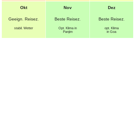
Okt
Nov
Dez
Geeign.
Reisez.
Beste
Reisez.
Beste
Reisez.
stabil. Wetter
Opt.
Klima in
opt.
Klima
Panjim
in Goa