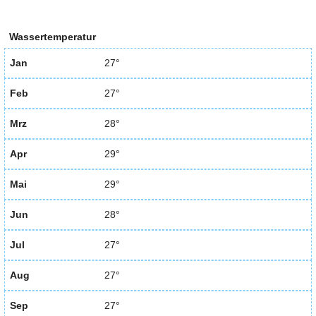
Wassertemperatur
Jan
27°
Feb
27°
Mrz
28°
Apr
29°
Mai
29°
Jun
28°
Jul
27°
Aug
27°
Sep
27°