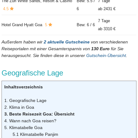
The Zuri White Sands, Resort & Casino
Bew: 5.5 /
7 Tage
4.5
6
ab
2431 €
7 Tage
Hotel Grand Hyatt Goa
5
Bew: 6 / 6
ab
3310 €
Außerdem haben wir
2 aktuelle Gutscheine
von verschiedenen
Reiseportalen mit einer Gesamtersparnis von
130 Euro
für Sie
herausgesucht. Sie finden diese in unserer
Gutschein-Übersicht
.
Geografische Lage
Inhaltsverzeichnis
1. Geografische Lage
2. Klima in Goa
3. Beste Reisezeit Goa: Übersicht
4. Wann nach Goa reisen?
5. Klimatabelle Goa
5.1 Klimatabelle Panjim