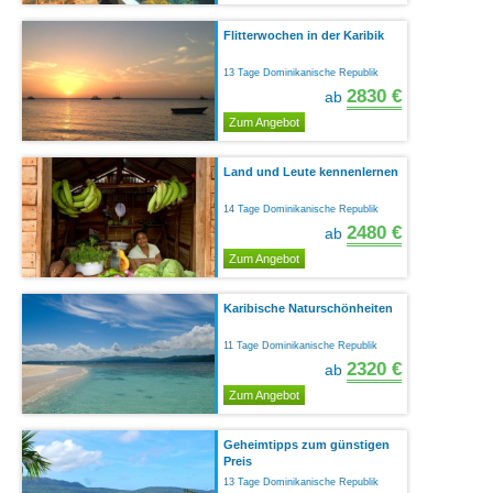
Flitterwochen in der Karibik
13 Tage Dominikanische Republik
2830 €
ab
Zum Angebot
Land und Leute kennenlernen
14 Tage Dominikanische Republik
2480 €
ab
Zum Angebot
Karibische Naturschönheiten
11 Tage Dominikanische Republik
2320 €
ab
Zum Angebot
Geheimtipps zum günstigen
Preis
13 Tage Dominikanische Republik