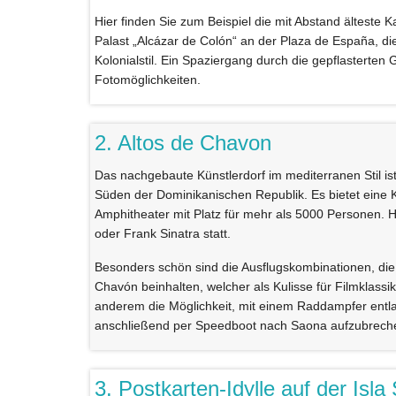
Hier finden Sie zum Beispiel die mit Abstand älteste 
Palast „Alcázar de Colón“ an der Plaza de España, d
Kolonialstil. Ein Spaziergang durch die gepflasterten 
Fotomöglichkeiten.
2. Altos de Chavon
Das nachgebaute Künstlerdorf im mediterranen Stil 
Süden der Dominikanischen Republik. Es bietet eine 
Amphitheater mit Platz für mehr als 5000 Personen. H
oder Frank Sinatra statt.
Besonders schön sind die Ausflugskombinationen, die
Chavón beinhalten, welcher als Kulisse für Filmklass
anderem die Möglichkeit, mit einem Raddampfer entl
anschließend per Speedboot nach Saona aufzubrech
3. Postkarten-Idylle auf der Isl