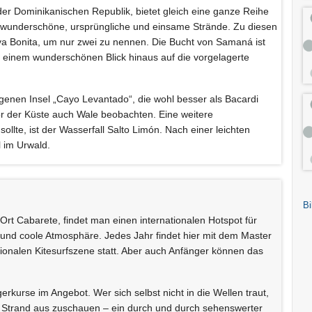
er Dominikanischen Republik, bietet gleich eine ganze Reihe
 wunderschöne, ursprüngliche und einsame Strände. Zu diesen
a Bonita, um nur zwei zu nennen. Die Bucht von Samaná ist
nd einem wunderschönen Blick hinaus auf die vorgelagerte
genen Insel „Cayo Levantado“, die wohl besser als Bacardi
vor der Küste auch Wale beobachten. Eine weitere
llte, ist der Wasserfall Salto Limón. Nach einer leichten
 im Urwald.
Bi
Ort Cabarete, findet man einen internationalen Hotspot für
e und coole Atmosphäre. Jedes Jahr findet hier mit dem Master
tionalen Kitesurfszene statt. Aber auch Anfänger können das
kurse im Angebot. Wer sich selbst nicht in die Wellen traut,
 Strand aus zuschauen – ein durch und durch sehenswerter