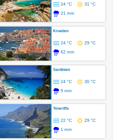
24 °C
31 °C
21 mm
Kroatien
24 °C
29 °C
62 mm
Sardinien
24 °C
30 °C
9 mm
Teneriffa
22 °C
29 °C
1 mm