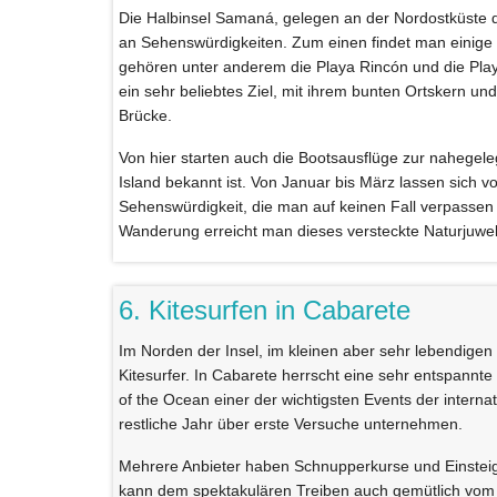
Die Halbinsel Samaná, gelegen an der Nordostküste d
an Sehenswürdigkeiten. Zum einen findet man einige
gehören unter anderem die Playa Rincón und die Play
ein sehr beliebtes Ziel, mit ihrem bunten Ortskern u
Brücke.
Von hier starten auch die Bootsausflüge zur nahegele
Island bekannt ist. Von Januar bis März lassen sich 
Sehenswürdigkeit, die man auf keinen Fall verpassen so
Wanderung erreicht man dieses versteckte Naturjuwel
6. Kitesurfen in Cabarete
Im Norden der Insel, im kleinen aber sehr lebendigen 
Kitesurfer. In Cabarete herrscht eine sehr entspannt
of the Ocean einer der wichtigsten Events der interna
restliche Jahr über erste Versuche unternehmen.
Mehrere Anbieter haben Schnupperkurse und Einsteiger
kann dem spektakulären Treiben auch gemütlich vom