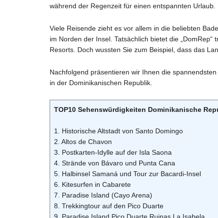
während der Regenzeit für einen entspannten Urlaub.
Viele Reisende zieht es vor allem in die beliebten Ba
im Norden der Insel. Tatsächlich bietet die „DomRep“ t
Resorts. Doch wussten Sie zum Beispiel, dass das La
Nachfolgend präsentieren wir Ihnen die spannendsten
in der Dominikanischen Republik.
TOP10 Sehenswürdigkeiten Dominikanische Repub
1. Historische Altstadt von Santo Domingo
2. Altos de Chavon
3. Postkarten-Idylle auf der Isla Saona
4. Strände von Bávaro und Punta Cana
5. Halbinsel Samaná und Tour zur Bacardi-Insel
6. Kitesurfen in Cabarete
7. Paradise Island (Cayo Arena)
8. Trekkingtour auf den Pico Duarte
9. Paradise Island,Pico Duarte,Ruinas La Isabela