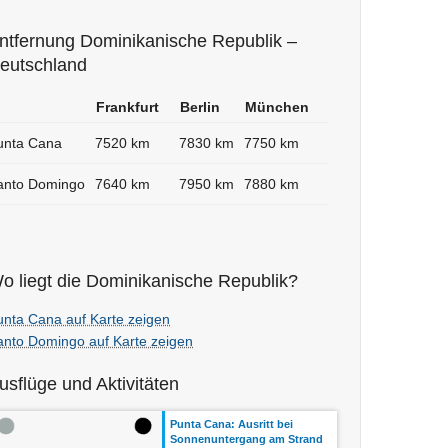
ntfernung Dominikanische Republik –
eutschland
Frankfurt
Berlin
München
unta Cana
7520 km
7830 km
7750 km
anto Domingo
7640 km
7950 km
7880 km
o liegt die Dominikanische Republik?
unta Cana auf Karte zeigen
anto Domingo auf Karte zeigen
usflüge und Aktivitäten
Punta Cana: Ausritt bei
Sonnenuntergang am Strand