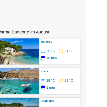
arme Badeorte im August
Mallorca
25 °C
31 °C
16 mm
Kreta
25 °C
28 °C
1 mm
Chalkidiki