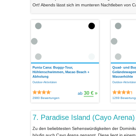
Ort! Abends lässt sich im munteren Nachtleben von C
Punta Cana: Buggy-Tour,
Quad- und Bug
Höhlenschwimmen, Macao Beach +
Geländewagen 
Abholung
Wasserhöhle
Outdoor-Aktivitäten
Outdoor-Aktivitäte
30 €
»
ab
2980 Bewertungen
1269 Bewertung
7. Paradise Island (Cayo Arena)
Zu den beliebtesten Sehenswürdigkeiten der Dominikan
höufig auch Cayo Arena genannt. Diese liegt in einem