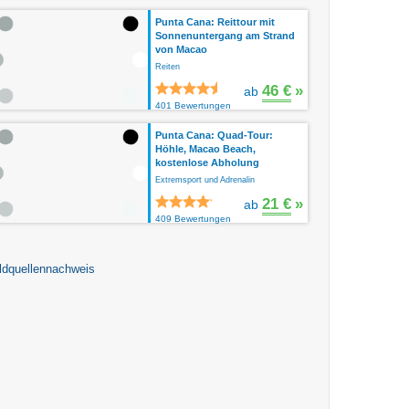
Punta Cana: Reittour mit
Sonnenuntergang am Strand
von Macao
Reiten
46 €
»
ab
401 Bewertungen
Punta Cana: Quad-Tour:
Höhle, Macao Beach,
kostenlose Abholung
Extremsport und Adrenalin
21 €
»
ab
409 Bewertungen
ldquellennachweis