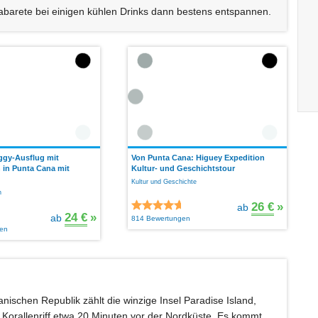
abarete bei einigen kühlen Drinks dann bestens entspannen.
gy-Ausflug mit
Von Punta Cana: Higuey Expedition
in Punta Cana mit
Kultur- und Geschichtstour
Kultur und Geschichte
n
26 €
»
ab
24 €
»
ab
814 Bewertungen
en
ischen Republik zählt die winzige Insel Paradise Island,
 Korallenriff etwa 20 Minuten vor der Nordküste. Es kommt