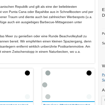
anischen Republik und gilt als eine der beliebtesten
E
ist von Punta Cana oder Bayahibe aus in Schnellbooten und per
D
dener Traum und diente auch bei zahlreichen Werbespots (u.a.
usflüge auch ein ausgiebiges Barbecue-Mittagessen unter
P
das Meer zu genießen oder eine Runde Beachvolleyball zu
annen bereit. Wir empfehlen einen kleinen Spaziergang, denn
S
sanlegern entfernt wirklich unberührte Postkartenmotive. Am
mit einem Zwischenstopp in einem Naturbecken, wo u.a.
W
P
S
A
atamaranboot zur Insel
Punta Cana: Affenland Halbtagssafari