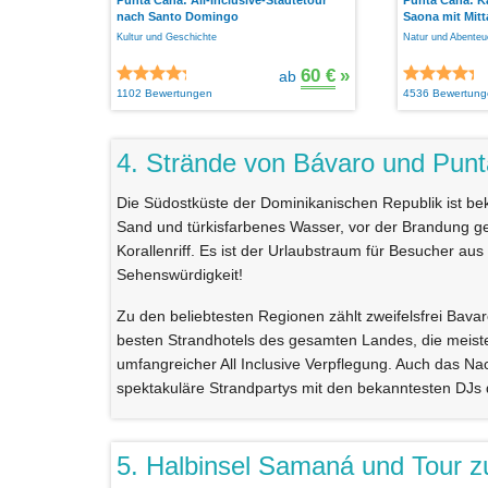
nach Santo Domingo
Saona mit Mitt
Kultur und Geschichte
Natur und Abenteu
60 €
»
ab
1102 Bewertungen
4536 Bewertung
4. Strände von Bávaro und Pun
Die Südostküste der Dominikanischen Republik ist bek
Sand und türkisfarbenes Wasser, vor der Brandung ge
Korallenriff. Es ist der Urlaubstraum für Besucher aus 
Sehenswürdigkeit!
Zu den beliebtesten Regionen zählt zweifelsfrei Bava
besten Strandhotels des gesamten Landes, die meist
umfangreicher All Inclusive Verpflegung. Auch das Na
spektakuläre Strandpartys mit den bekanntesten DJs d
5. Halbinsel Samaná und Tour zu