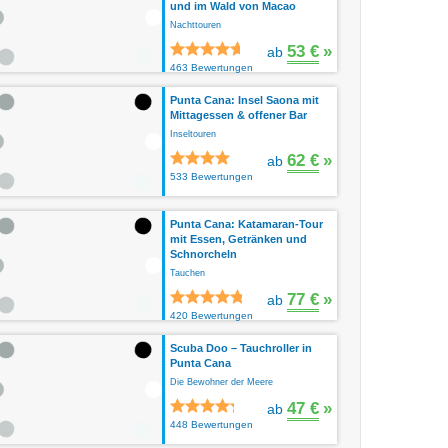
und im Wald von Macao
Nachttouren
53 €
»
ab
463 Bewertungen
Punta Cana: Insel Saona mit
Mittagessen & offener Bar
Inseltouren
62 €
»
ab
533 Bewertungen
Punta Cana: Katamaran-Tour
mit Essen, Getränken und
Schnorcheln
Tauchen
77 €
»
ab
420 Bewertungen
Scuba Doo – Tauchroller in
Punta Cana
Die Bewohner der Meere
47 €
»
ab
448 Bewertungen