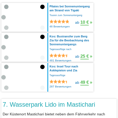
Pilates bei Sonnenuntergang
am Strand von Tigaki
Touren zum Sonnenuntergang
10 €
»
ab
46 Bewertungen
Kos: Bustransfer zum Berg
Zia für die Beobachtung des
Sonnenuntergangs
Tagesausflüge nach
25 €
»
ab
481 Bewertungen
Kos: Insel Tour nach
Asklepieion und Zia
Tagesausflüge
49 €
»
ab
287 Bewertungen
7. Wasserpark Lido im Mastichari
Der Küstenort Mastichari bietet neben dem Fährverkehr nach