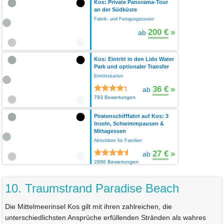
Kos: Private Panorama-Tour
an der Südküste
Fabrik- und Fertigungstouren
200 €
»
ab
Kos: Eintritt in den Lido Water
Park und optionaler Transfer
Eintrittskarten
36 €
»
ab
793 Bewertungen
Piratenschifffahrt auf Kos: 3
Inseln, Schwimmpausen &
Mittagessen
Aktivitäten für Familien
27 €
»
ab
2886 Bewertungen
10. Traumstrand Paradise Beach
Die Mittelmeerinsel Kos gilt mit ihren zahlreichen, die
unterschiedlichsten Ansprüche erfüllenden Stränden als wahres