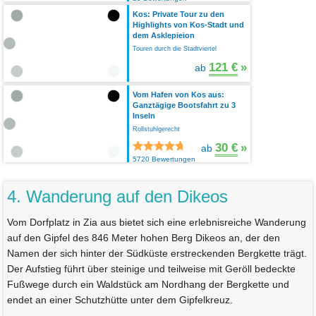
Kos: Private Tour zu den
Highlights von Kos-Stadt und
dem Asklepieion
Touren durch die Stadtviertel
121 €
»
ab
Vom Hafen von Kos aus:
Ganztägige Bootsfahrt zu 3
Inseln
Rollstuhlgerecht
30 €
»
ab
5720 Bewertungen
4. Wanderung auf den Dikeos
Vom Dorfplatz in Zia aus bietet sich eine erlebnisreiche Wanderung
auf den Gipfel des 846 Meter hohen Berg Dikeos an, der den
Namen der sich hinter der Südküste erstreckenden Bergkette trägt.
Der Aufstieg führt über steinige und teilweise mit Geröll bedeckte
Fußwege durch ein Waldstück am Nordhang der Bergkette und
endet an einer Schutzhütte unter dem Gipfelkreuz.