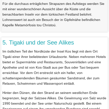
Für die durchaus erträglichen Strapazen des Aufstiegs werden Sie
mit einer wunderschönen Aussicht über die Küste und die
benachbarten Inseln vor dem türkischen Festland belohnt.
Lohnenswert ist auch ein Besuch der in Gipfelnähe befindlichen
Kapelle Metamórfosis tou Christoú.
5. Tigaki und der See Alikes
Im östlichen Teil der Nordküste der Insel Kos liegt mit dem Ort
Tigaki einer ihrer beliebtesten Urlaubsorte. Neben mehreren Hotels
bietet er Supermärkte und Restaurants, Souvenirläden und eine
Apotheke und ist von Kos-Stadt aus per Bus oder Taxi bequem
erreichbar. Vor dem Ort erstreckt sich ein heller, von
schattenspendenden Bäumen gesäumter Sandstrand, der zum
Relaxen, Schwimmen und Wassersport einlädt.
Hinter den Dünen, die den Strand an seinem westlichen Ende
begrenzen, liegt der Salzsee Alikes. Die Gewinnung von Salz wurde
1990 beendet und der See unter Naturschutz gestellt. Bei einem
Spaziergang auf einem ihn umgebenden Rundweg sind sowohl