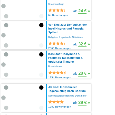
Strandausflüge
24 €
»
ab
62 Bewertungen
Von Kos aus: Der Vulkan der
Insel Nisyros und Panagia
Spiliani
Religiöse & spirituelle Aktivitäten
32 €
»
ab
2865 Bewertungen
Kos Stadt: Kalymnos &
Pserimos Tagesausflug &
optionaler Transfer
Bootsfahrten
28 €
»
ab
1254 Bewertungen
Ab Kos: Individueller
Tagesausflug nach Bodrum
Sehenswürdigkeiten und Denkmäler
39 €
»
ab
1282 Bewertungen