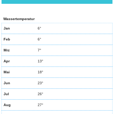
Wassertemperatur
Jan
6°
Feb
6°
Mrz
7°
Apr
13°
Mai
18°
Jun
23°
Jul
26°
Aug
27°