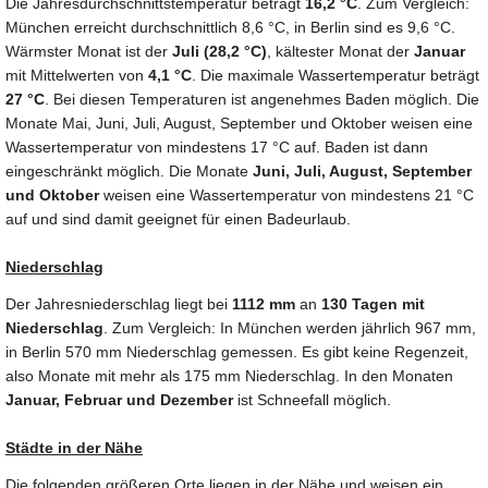
Die Jahresdurchschnittstemperatur beträgt
16,2 °C
. Zum Vergleich:
München erreicht durchschnittlich 8,6 °C, in Berlin sind es 9,6 °C.
Wärmster Monat ist der
Juli (28,2 °C)
, kältester Monat der
Januar
mit Mittelwerten von
4,1 °C
. Die maximale Wassertemperatur beträgt
27 °C
. Bei diesen Temperaturen ist angenehmes Baden möglich. Die
Monate Mai, Juni, Juli, August, September und Oktober weisen eine
Wassertemperatur von mindestens 17 °C auf. Baden ist dann
eingeschränkt möglich. Die Monate
Juni, Juli, August, September
und Oktober
weisen eine Wassertemperatur von mindestens 21 °C
auf und sind damit geeignet für einen Badeurlaub.
Niederschlag
Der Jahresniederschlag liegt bei
1112 mm
an
130 Tagen mit
Niederschlag
. Zum Vergleich: In München werden jährlich 967 mm,
in Berlin 570 mm Niederschlag gemessen. Es gibt keine Regenzeit,
also Monate mit mehr als 175 mm Niederschlag. In den Monaten
Januar, Februar und Dezember
ist Schneefall möglich.
Städte in der Nähe
Die folgenden größeren Orte liegen in der Nähe und weisen ein