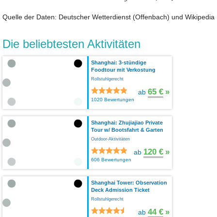
Quelle der Daten: Deutscher Wetterdienst (Offenbach) und Wikipedia
Die beliebtesten Aktivitäten
Shanghai: 3-stündige
Foodtour mit Verkostung
Rollstuhlgerecht
65 €
»
ab
1020 Bewertungen
Shanghai: Zhujiajiao Private
Tour w/ Bootsfahrt & Garten
Outdoor-Aktivitäten
120 €
»
ab
606 Bewertungen
Shanghai Tower: Observation
Deck Admission Ticket
Rollstuhlgerecht
44 €
»
ab