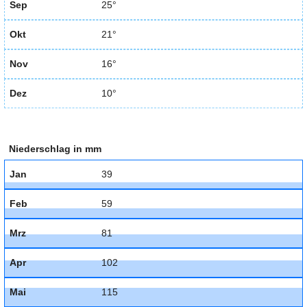
Sep
25°
Okt
21°
Nov
16°
Dez
10°
Niederschlag in mm
Jan
39
Feb
59
Mrz
81
Apr
102
Mai
115