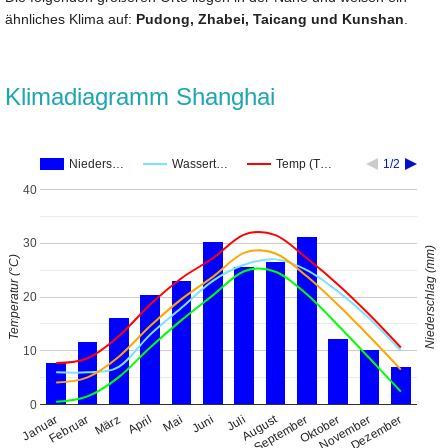
ähnliches Klima auf:
Pudong, Zhabei, Taicang und Kunshan
.
Klimadiagramm Shanghai
Nieders…
Wassert…
Temp (T…
1/2
40
30
Niederschlag (mm)
Temperatur (°C)
20
10
0
August
Januar
April
Juli
Oktober
Februar
Mai
November
März
Juni
September
Dezember