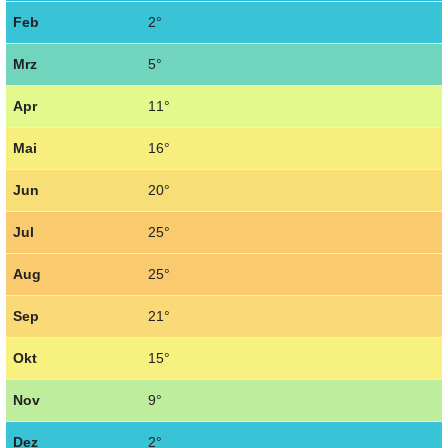
Feb
2°
Mrz
5°
Apr
11°
Mai
16°
Jun
20°
Jul
25°
Aug
25°
Sep
21°
Okt
15°
Nov
9°
Dez
2°