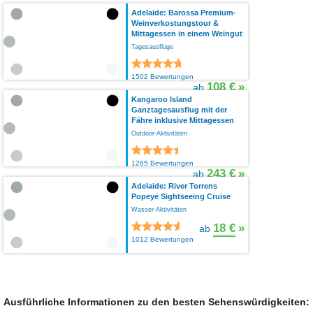
Adelaide: Barossa Premium-
Weinverkostungstour &
Mittagessen in einem Weingut
Tagesausflüge
1502 Bewertungen
108 €
»
ab
Kangaroo Island
Ganztagesausflug mit der
Fähre inklusive Mittagessen
Outdoor-Aktivitäten
1265 Bewertungen
243 €
»
ab
Adelaide: River Torrens
Popeye Sightseeing Cruise
Wasser-Aktivitäten
18 €
»
ab
1012 Bewertungen
Ausführliche Informationen zu den besten Sehenswürdigkeiten: