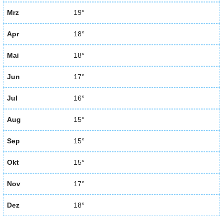
Mrz
19°
Apr
18°
Mai
18°
Jun
17°
Jul
16°
Aug
15°
Sep
15°
Okt
15°
Nov
17°
Dez
18°