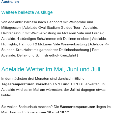
Australien
Weitere beliebte Ausflüge
Von Adelaide: Barossa nach Hahndorf mit Weinprobe und
Mittagessen
|
Adelaide Oval Stadium Guided Tour
|
Adelaide:
Halbtagestour mit Weinverkostung im McLaren Vale und Glenelg
|
Adelaide: 4-stündiges Schwimmen mit Delfinen erleben
|
Adelaide:
Highlights, Hahndorf & McLaren Vale Weinverkostung
|
Adelaide: 4-
Stunden-Kreuzfahrt mit garantierter Delfinbeobachtung
|
Port
Adelaide: Delfin- und Schiffsfriedhof-Kreuzfahrt
|
Adelaide-Wetter im Mai, Juni und Juli
In den nächsten drei Monaten sind durchschnittliche
Tagestemperaturen zwischen 15 °C und 19 °C
zu erwarten. In
Adelaide wird es im Mai am wärmsten, der Juli ist dagegen etwas
kühler.
Sie wollen Badeurlaub machen? Die
Wassertemperaturen
liegen im
Mai, Juni und Juli
zwischen 16 und 18 °C
.