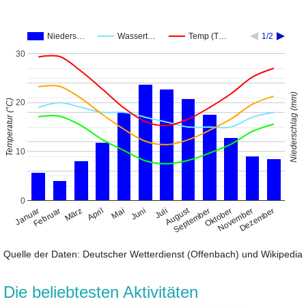
Nieders…
Wassert…
Temp (T…
1/2
30
Niederschlag (mm)
Temperatur (°C)
20
10
0
August
Januar
April
Juli
Oktober
Februar
Mai
November
März
Juni
September
Dezember
Quelle der Daten: Deutscher Wetterdienst (Offenbach) und Wikipedia
Die beliebtesten Aktivitäten