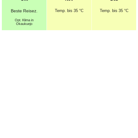
Beste
Reisez.
Temp.
bis 35 °C
Temp.
bis 35 °C
Opt.
Klima in
Okaukuejo