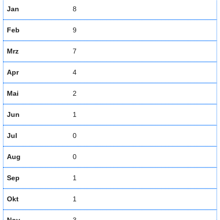
Jan
8
Feb
9
Mrz
7
Apr
4
Mai
2
Jun
1
Jul
0
Aug
0
Sep
1
Okt
1