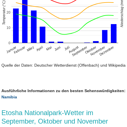
Niederschlag (mm)
Temperatur (°C)
20
10
0
August
Januar
April
Juli
Oktober
Februar
Mai
November
März
Juni
September
Dezember
Quelle der Daten: Deutscher Wetterdienst (Offenbach) und Wikipedia
Ausführliche Informationen zu den besten Sehenswürdigkeiten:
Namibia
Etosha Nationalpark-Wetter im
September, Oktober und November