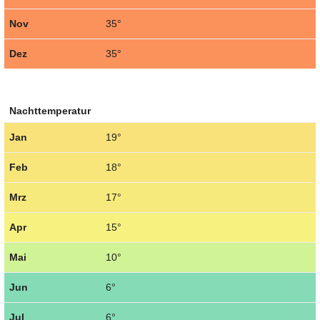
Nov
35°
Dez
35°
Nachttemperatur
Jan
19°
Feb
18°
Mrz
17°
Apr
15°
Mai
10°
Jun
6°
Jul
6°