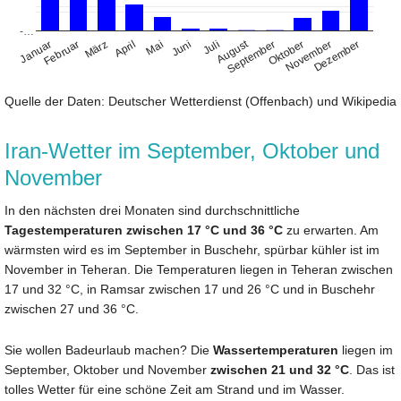
-…
August
Januar
April
Juli
Oktober
Februar
Mai
November
März
Juni
September
Dezember
Quelle der Daten: Deutscher Wetterdienst (Offenbach) und Wikipedia
Iran-Wetter im September, Oktober und
November
In den nächsten drei Monaten sind durchschnittliche
Tagestemperaturen zwischen 17 °C und 36 °C
zu erwarten. Am
wärmsten wird es im September in Buschehr, spürbar kühler ist im
November in Teheran. Die Temperaturen liegen in Teheran zwischen
17 und 32 °C, in Ramsar zwischen 17 und 26 °C und in Buschehr
zwischen 27 und 36 °C.
Sie wollen Badeurlaub machen? Die
Wassertemperaturen
liegen im
September, Oktober und November
zwischen 21 und 32 °C
. Das ist
tolles Wetter für eine schöne Zeit am Strand und im Wasser.