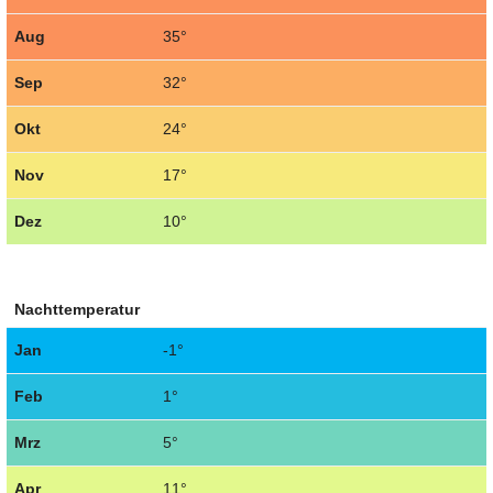
Aug
35°
Sep
32°
Okt
24°
Nov
17°
Dez
10°
Nachttemperatur
Jan
-1°
Feb
1°
Mrz
5°
Apr
11°