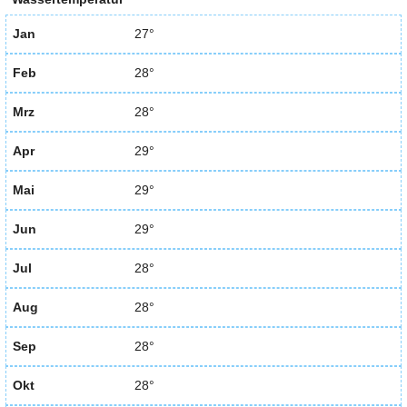
Jan
27°
Feb
28°
Mrz
28°
Apr
29°
Mai
29°
Jun
29°
Jul
28°
Aug
28°
Sep
28°
Okt
28°