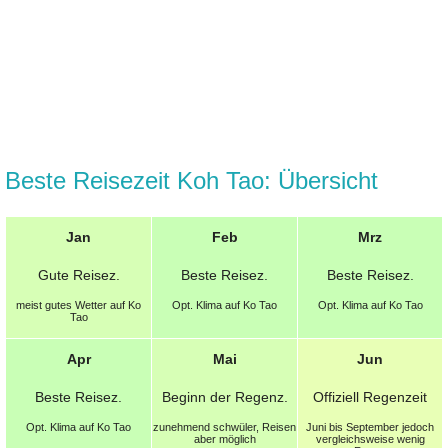
Beste Reisezeit Koh Tao: Übersicht
Jan
Feb
Mrz
Gute
Reisez.
Beste
Reisez.
Beste
Reisez.
meist gutes Wetter auf Ko
Opt.
Klima auf Ko Tao
Opt.
Klima auf Ko Tao
Tao
Apr
Mai
Jun
Beste
Reisez.
Beginn der
Regenz.
Offiziell Regenzeit
Opt.
Klima auf Ko Tao
zunehmend schwüler, Reisen
Juni bis September jedoch
aber möglich
vergleichsweise wenig