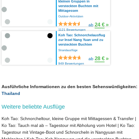
kleinen Gruppen in
versteckten Buchten mit
Mittagessen
Outdoor-Aktivitäten
24 €
»
ab
1121 Bewertungen
Koh Tao: Schnorchelausflug
zur Insel Nang Yuan und zu
versteckten Buchten
Strandausflüge
28 €
»
ab
949 Bewertungen
Ausführliche Informationen zu den besten Sehenswürdigkeiten:
Thailand
Weitere beliebte Ausflüge
Koh Tao: Schnorcheltour, kleine Gruppe mit Mittagessen & Transfer
|
Ko Tao: Tauch mal ab – Tagestour mit Abholung vom Hotel
|
Ko Tao:
Tagestour mit Vintage-Boot und Schnorcheln in Nangyuan mit
Mahlzeiten
|
Koh Tao: Koh Nangyuan und die versteckten Buchten