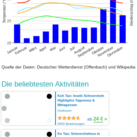
Niederschlag (mm)
Temperatur (°C)
25
20
August
Januar
April
Juli
Oktober
Februar
Mai
November
März
Juni
September
Dezember
Quelle der Daten: Deutscher Wetterdienst (Offenbach) und Wikipedia
Die beliebtesten Aktivitäten
Koh Tao: Inseln Schnorcheln
Highlights Tagestour &
Mittagessen
Inseltouren
24 €
»
ab
4655 Bewertungen
Ko Tao: Schnorcheltour in