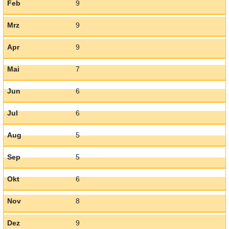
Feb
9
Mrz
9
Apr
9
Mai
7
Jun
6
Jul
6
Aug
5
Sep
5
Okt
6
Nov
8
Dez
9