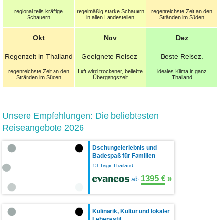
regional teils kräftige
regelmäßig starke Schauern
regenreichste Zeit an den
Schauern
in allen Landesteilen
Stränden im Süden
Okt
Nov
Dez
Regenzeit in Thailand
Geeignete
Reisez.
Beste
Reisez.
regenreichste Zeit an den
Luft wird trockener, beliebte
ideales Klima in ganz
Stränden im Süden
Übergangszeit
Thailand
Unsere Empfehlungen: Die beliebtesten
Reiseangebote 2026
Dschungelerlebnis und
Badespaß für Familien
13 Tage Thailand
1395 €
»
ab
Kulinarik, Kultur und lokaler
Lebensstil