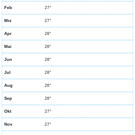
Feb
27°
Mrz
27°
Apr
28°
Mai
28°
Jun
28°
Jul
28°
Aug
28°
Sep
28°
Okt
27°
Nov
27°