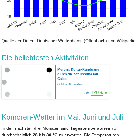
20
15
August
Januar
April
Juli
Oktober
Februar
Mai
November
März
Juni
September
Dezember
Quelle der Daten: Deutscher Wetterdienst (Offenbach) und Wikipedia
Die beliebtesten Aktivitäten
Moroni: Kultur-Rundgang
durch die alte Medina mit
Guide
Outdoor-Aktivitäten
120 €
»
ab
Komoren-Wetter im Mai, Juni und Juli
In den nächsten drei Monaten sind
Tagestemperaturen
von
durchschnittlich
28 bis 30 °C
zu erwarten. Die Temperaturen