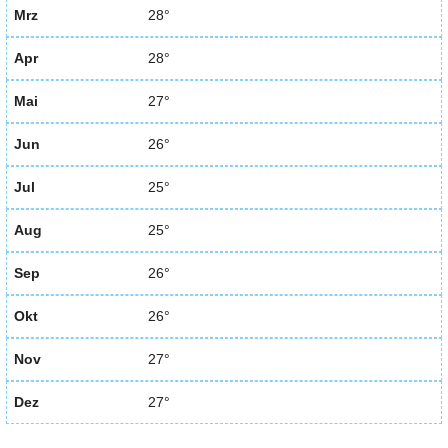
Mrz
28°
Apr
28°
Mai
27°
Jun
26°
Jul
25°
Aug
25°
Sep
26°
Okt
26°
Nov
27°
Dez
27°