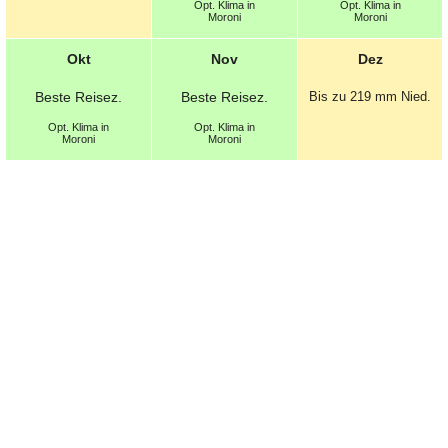
Opt.
Klima in
Opt.
Klima in
Moroni
Moroni
Okt
Nov
Dez
Beste
Reisez.
Beste
Reisez.
Bis zu 219 mm
Nied.
Opt.
Klima in
Opt.
Klima in
Moroni
Moroni