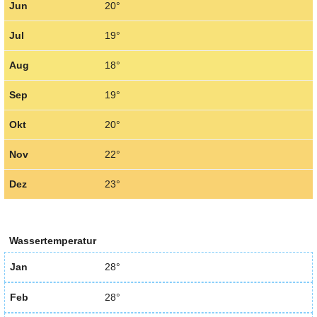
Jun
20°
Jul
19°
Aug
18°
Sep
19°
Okt
20°
Nov
22°
Dez
23°
Wassertemperatur
Jan
28°
Feb
28°