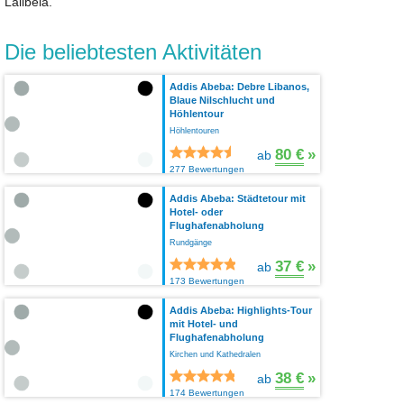
Lalibela.
Die beliebtesten Aktivitäten
Addis Abeba: Debre Libanos,
Blaue Nilschlucht und
Höhlentour
Höhlentouren
80 €
»
ab
277 Bewertungen
Addis Abeba: Städtetour mit
Hotel- oder
Flughafenabholung
Rundgänge
37 €
»
ab
173 Bewertungen
Addis Abeba: Highlights-Tour
mit Hotel- und
Flughafenabholung
Kirchen und Kathedralen
38 €
»
ab
174 Bewertungen