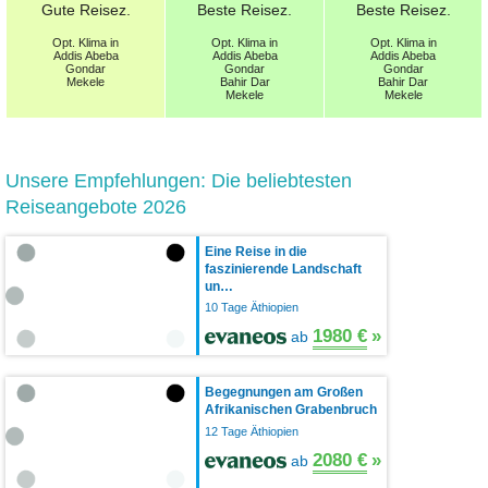
Gute
Reisez.
Beste
Reisez.
Beste
Reisez.
Opt.
Klima in
Opt.
Klima in
Opt.
Klima in
Addis Abeba
Addis Abeba
Addis Abeba
Gondar
Gondar
Gondar
Mekele
Bahir Dar
Bahir Dar
Mekele
Mekele
Unsere Empfehlungen: Die beliebtesten
Reiseangebote 2026
Eine Reise in die
faszinierende Landschaft
un…
10 Tage Äthiopien
1980 €
»
ab
Begegnungen am Großen
Afrikanischen Grabenbruch
12 Tage Äthiopien
2080 €
»
ab