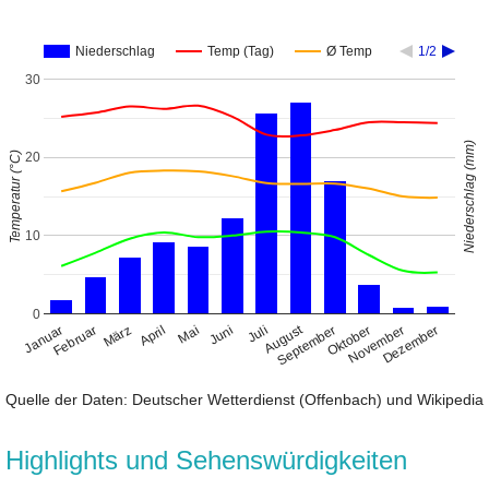
Niederschlag
Temp (Tag)
Ø Temp
1/2
30
Niederschlag (mm)
Temperatur (°C)
20
10
0
August
Januar
April
Juli
Oktober
Februar
Mai
November
März
Juni
September
Dezember
Quelle der Daten: Deutscher Wetterdienst (Offenbach) und Wikipedia
Highlights und Sehenswürdigkeiten