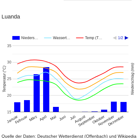
Luanda
Nieders…
Wassert…
Temp (T…
1/2
35
30
Niederschlag (mm)
Temperatur (°C)
25
20
15
August
Januar
April
Juli
Oktober
Februar
Mai
November
März
Juni
September
Dezember
Quelle der Daten: Deutscher Wetterdienst (Offenbach) und Wikipedia