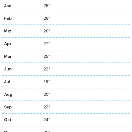
Jan
25°
Feb
26°
Mrz
26°
Apr
27°
Mai
25°
Jun
22°
Jul
19°
Aug
20°
Sep
22°
Okt
24°