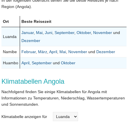
In der folgenden Übersicht sehen Sie die beste Reisezeit je nach
Region (Angola).
Ort
Beste Reisezeit
Januar
,
Mai
,
Juni
,
September
,
Oktober
,
November
und
Luanda
Dezember
Namibe
Februar
,
März
,
April
,
Mai
,
November
und
Dezember
Huambo
April
,
September
und
Oktober
Klimatabellen Angola
Nachfolgend finden Sie einige Klimatabellen für Angola mit
Informationen zu Temperaturen, Niederschlag, Wassertemperaturen
und Sonnenstunden.
Klimatabelle anzeigen für