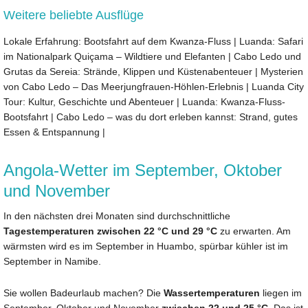
Weitere beliebte Ausflüge
Lokale Erfahrung: Bootsfahrt auf dem Kwanza-Fluss
|
Luanda: Safari
im Nationalpark Quiçama – Wildtiere und Elefanten
|
Cabo Ledo und
Grutas da Sereia: Strände, Klippen und Küstenabenteuer
|
Mysterien
von Cabo Ledo – Das Meerjungfrauen-Höhlen-Erlebnis
|
Luanda City
Tour: Kultur, Geschichte und Abenteuer
|
Luanda: Kwanza-Fluss-
Bootsfahrt
|
Cabo Ledo – was du dort erleben kannst: Strand, gutes
Essen & Entspannung
|
Angola-Wetter im September, Oktober
und November
In den nächsten drei Monaten sind durchschnittliche
Tagestemperaturen zwischen 22 °C und 29 °C
zu erwarten. Am
wärmsten wird es im September in Huambo, spürbar kühler ist im
September in Namibe.
Sie wollen Badeurlaub machen? Die
Wassertemperaturen
liegen im
September, Oktober und November
zwischen 22 und 25 °C
. Das ist