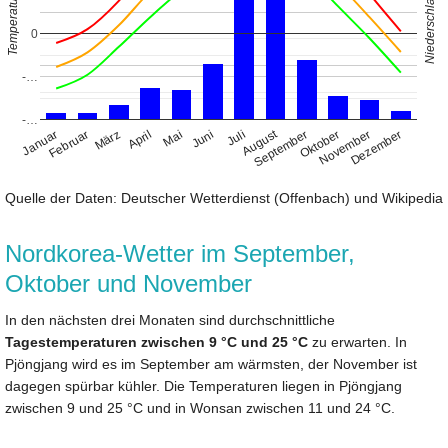
Niederschlag (mm)
Temperatur (°C)
0
-…
-…
August
Januar
April
Juli
Oktober
Februar
Mai
November
März
Juni
September
Dezember
Quelle der Daten: Deutscher Wetterdienst (Offenbach) und Wikipedia
Nordkorea-Wetter im September,
Oktober und November
In den nächsten drei Monaten sind durchschnittliche
Tagestemperaturen zwischen 9 °C und 25 °C
zu erwarten. In
Pjöngjang wird es im September am wärmsten, der November ist
dagegen spürbar kühler. Die Temperaturen liegen in Pjöngjang
zwischen 9 und 25 °C und in Wonsan zwischen 11 und 24 °C.