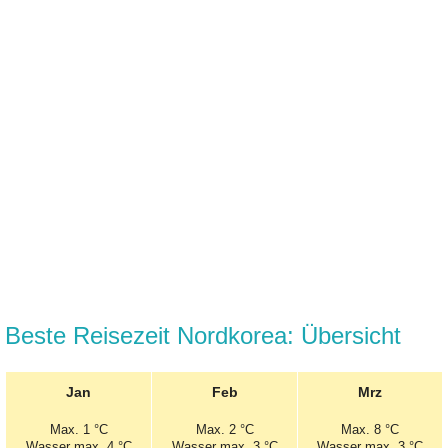
Beste Reisezeit Nordkorea: Übersicht
Jan
Feb
Mrz
Max.
1 °C
Max.
2 °C
Max.
8 °C
Wasser max. 4 °C
Wasser max. 3 °C
Wasser max. 3 °C