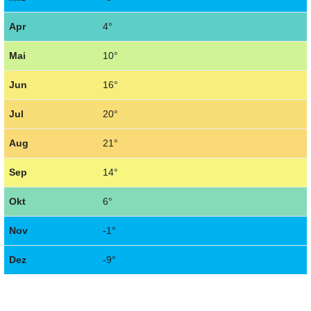
Apr
4°
Mai
10°
Jun
16°
Jul
20°
Aug
21°
Sep
14°
Okt
6°
Nov
-1°
Dez
-9°