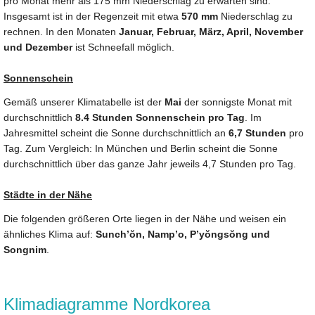
pro Monat mehr als 175 mm Niederschlag zu erwarten sind.
Insgesamt ist in der Regenzeit mit etwa
570 mm
Niederschlag zu
rechnen. In den Monaten
Januar, Februar, März, April, November
und Dezember
ist Schneefall möglich.
Sonnenschein
Gemäß unserer Klimatabelle ist der
Mai
der sonnigste Monat mit
durchschnittlich
8.4 Stunden Sonnenschein pro Tag
. Im
Jahresmittel scheint die Sonne durchschnittlich an
6,7 Stunden
pro
Tag. Zum Vergleich: In München und Berlin scheint die Sonne
durchschnittlich über das ganze Jahr jeweils 4,7 Stunden pro Tag.
Städte in der Nähe
Die folgenden größeren Orte liegen in der Nähe und weisen ein
ähnliches Klima auf:
Sunch’ŏn, Namp’o, P’yŏngsŏng und
Songnim
.
Klimadiagramme Nordkorea