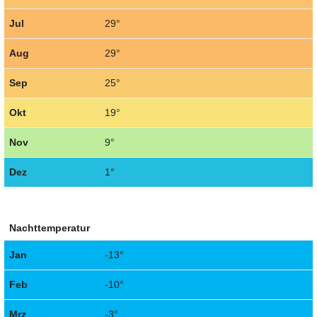
Jul
29°
Aug
29°
Sep
25°
Okt
19°
Nov
9°
Dez
1°
Nachttemperatur
Jan
-13°
Feb
-10°
Mrz
-3°