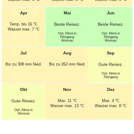
Apr
Mai
Jun
Temp.
bis 16 °C
Beste
Reisez.
Beste
Reisez.
Wasser max. 7 °C
Opt.
Klima in
Opt.
Klima in
Pjöngjang
Pjöngjang
Wonsan
Wonsan
Jul
Aug
Sep
Bis zu 308 mm
Nied.
Bis zu 262 mm
Nied.
Gute
Reisez.
Opt.
Klima in
Pjöngjang
Okt
Nov
Dez
Gute
Reisez.
Max.
11 °C
Max.
4 °C
Wasser max. 13 °C
Wasser max. 8 °C
Opt.
Klima in
Wonsan