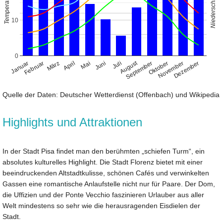
Niederschlag (mm)
Temperatur (°C)
10
0
August
Januar
April
Juli
Oktober
Februar
Mai
November
März
Juni
September
Dezember
Quelle der Daten: Deutscher Wetterdienst (Offenbach) und Wikipedia
Highlights und Attraktionen
In der Stadt Pisa findet man den berühmten „schiefen Turm“, ein
absolutes kulturelles Highlight. Die Stadt Florenz bietet mit einer
beeindruckenden Altstadtkulisse, schönen Cafés und verwinkelten
Gassen eine romantische Anlaufstelle nicht nur für Paare. Der Dom,
die Uffizien und der Ponte Vecchio faszinieren Urlauber aus aller
Welt mindestens so sehr wie die herausragenden Eisdielen der
Stadt.