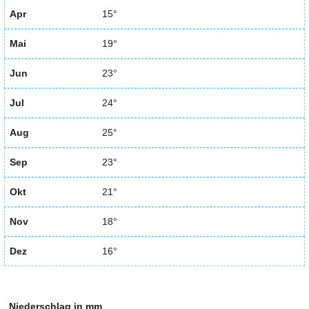
Apr
15°
Mai
19°
Jun
23°
Jul
24°
Aug
25°
Sep
23°
Okt
21°
Nov
18°
Dez
16°
Niederschlag in mm