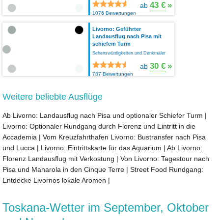
43 €
»
ab
1076 Bewertungen
Livorno: Geführter
Landausflug nach Pisa mit
schiefem Turm
Sehenswürdigkeiten und Denkmäler
30 €
»
ab
787 Bewertungen
Weitere beliebte Ausflüge
Ab Livorno: Landausflug nach Pisa und optionaler Schiefer Turm
|
Livorno: Optionaler Rundgang durch Florenz und Eintritt in die
Accademia
|
Vom Kreuzfahrthafen Livorno: Bustransfer nach Pisa
und Lucca
|
Livorno: Eintrittskarte für das Aquarium
|
Ab Livorno:
Florenz Landausflug mit Verkostung
|
Von Livorno: Tagestour nach
Pisa und Manarola in den Cinque Terre
|
Street Food Rundgang:
Entdecke Livornos lokale Aromen
|
Toskana-Wetter im September, Oktober