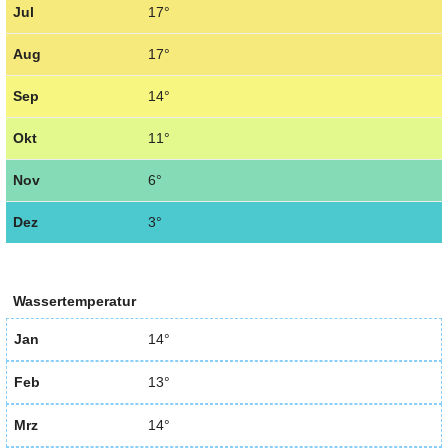
Jul
17°
Aug
17°
Sep
14°
Okt
11°
Nov
6°
Dez
3°
Wassertemperatur
Jan
14°
Feb
13°
Mrz
14°