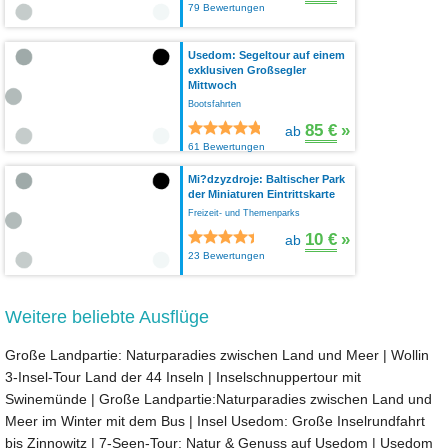
79 Bewertungen
Usedom: Segeltour auf einem
exklusiven Großsegler
Mittwoch
Bootsfahrten
85 €
»
ab
61 Bewertungen
Mi?dzyzdroje: Baltischer Park
der Miniaturen Eintrittskarte
Freizeit- und Themenparks
10 €
»
ab
23 Bewertungen
Weitere beliebte Ausflüge
Große Landpartie: Naturparadies zwischen Land und Meer
|
Wollin
3-Insel-Tour Land der 44 Inseln
|
Inselschnuppertour mit
Swinemünde
|
Große Landpartie:Naturparadies zwischen Land und
Meer im Winter mit dem Bus
|
Insel Usedom: Große Inselrundfahrt
bis Zinnowitz
|
7-Seen-Tour: Natur & Genuss auf Usedom
|
Usedom