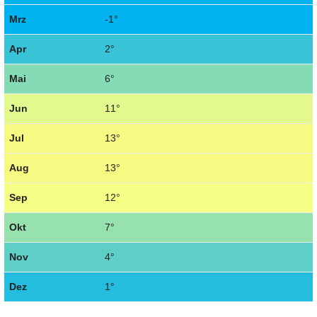
Mrz
-1°
Apr
2°
Mai
6°
Jun
11°
Jul
13°
Aug
13°
Sep
12°
Okt
7°
Nov
4°
Dez
1°