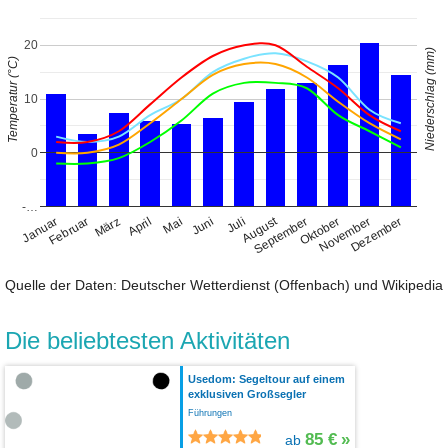
20
Niederschlag (mm)
Temperatur (°C)
10
0
-…
August
Januar
April
Juli
Oktober
Februar
Mai
November
März
Juni
September
Dezember
Quelle der Daten: Deutscher Wetterdienst (Offenbach) und Wikipedia
Die beliebtesten Aktivitäten
Usedom: Segeltour auf einem
exklusiven Großsegler
Führungen
85 €
»
ab