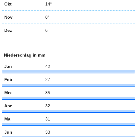
Okt
14°
Nov
8°
Dez
6°
Niederschlag in mm
Jan
42
Feb
27
Mrz
35
Apr
32
Mai
31
Jun
33