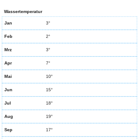
Wassertemperatur
Jan
3°
Feb
2°
Mrz
3°
Apr
7°
Mai
10°
Jun
15°
Jul
18°
Aug
19°
Sep
17°