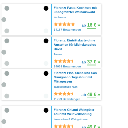
Florenz: Pasta-Kochkurs mit
unbegrenzter Weinauswahl
Kochkurse
16 €
»
ab
14187 Bewertungen
Florenz: Eintrittskarte ohne
Anstehen für Michelangelos
David
Touren
37 €
»
ab
14698 Bewertungen
Florenz: Pisa, Siena und San
Gimignano Tagestour mit
Mittagessen
Tagesausflüge nach
49 €
»
ab
11299 Bewertungen
Florenz: Chianti Weingüter
Tour mit Weinverkostung
Weinproben & Weinguttouren
49 €
»
ab