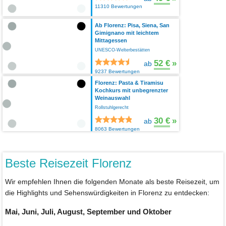
11310 Bewertungen
Ab Florenz: Pisa, Siena, San
Gimignano mit leichtem
Mittagessen
UNESCO-Welterbestätten
52 €
»
ab
9237 Bewertungen
Florenz: Pasta & Tiramisu
Kochkurs mit unbegrenzter
Weinauswahl
Rollstuhlgerecht
30 €
»
ab
8063 Bewertungen
Beste Reisezeit Florenz
Wir empfehlen Ihnen die folgenden Monate als beste Reisezeit, um
die Highlights und Sehenswürdigkeiten in Florenz zu entdecken:
Mai, Juni, Juli, August, September und Oktober