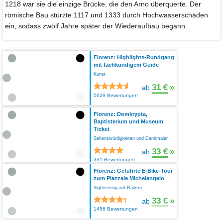
1218 war sie die einzige Brücke, die den Arno überquerte. Der
römische Bau stürzte 1117 und 1333 durch Hochwasserschäden
ein, sodass zwölf Jahre später der Wiederaufbau begann.
Florenz: Highlights-Rundgang
mit fachkundigem Guide
Kunst
31 €
»
ab
5629 Bewertungen
Florenz: Domkrypta,
Baptisterium und Museum
Ticket
Sehenswürdigkeiten und Denkmäler
33 €
»
ab
331 Bewertungen
Florenz: Geführte E-Bike-Tour
zum Piazzale Michelangelo
Sightseeing auf Rädern
33 €
»
ab
1456 Bewertungen