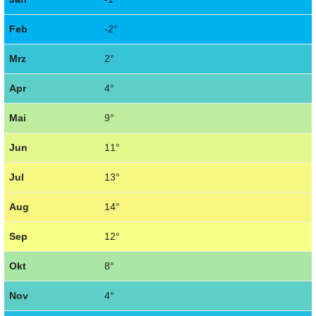
Feb
-2°
Mrz
2°
Apr
4°
Mai
9°
Jun
11°
Jul
13°
Aug
14°
Sep
12°
Okt
8°
Nov
4°