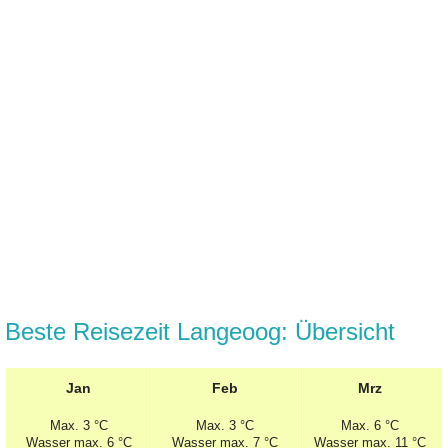
Beste Reisezeit Langeoog: Übersicht
Jan
Feb
Mrz
Max.
3 °C
Max.
3 °C
Max.
6 °C
Wasser max. 6 °C
Wasser max. 7 °C
Wasser max. 11 °C