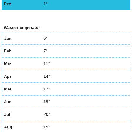
Dez
1°
Wassertemperatur
Jan
6°
Feb
7°
Mrz
11°
Apr
14°
Mai
17°
Jun
19°
Jul
20°
Aug
19°