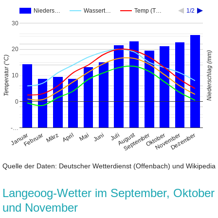
Nieders…
Wassert…
Temp (T…
1/2
30
20
Niederschlag (mm)
Temperatur (°C)
10
0
-…
August
Januar
April
Juli
Oktober
Februar
Mai
November
März
Juni
September
Dezember
Quelle der Daten: Deutscher Wetterdienst (Offenbach) und Wikipedia
Langeoog-Wetter im September, Oktober
und November