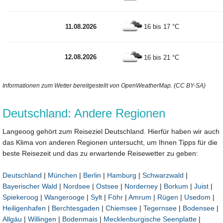
11.08.2026
16 bis 17 °C
12.08.2026
16 bis 21 °C
Informationen zum Wetter bereitgestellt von OpenWeatherMap. (CC BY-SA)
Deutschland: Andere Regionen
Langeoog gehört zum Reiseziel Deutschland. Hierfür haben wir auch
das Klima von anderen Regionen untersucht, um Ihnen Tipps für die
beste Reisezeit und das zu erwartende Reisewetter zu geben:
Deutschland
|
München
|
Berlin
|
Hamburg
|
Schwarzwald
|
Bayerischer Wald
|
Nordsee
|
Ostsee
|
Norderney
|
Borkum
|
Juist
|
Spiekeroog
|
Wangerooge
|
Sylt
|
Föhr
|
Amrum
|
Rügen
|
Usedom
|
Heiligenhafen
|
Berchtesgaden
|
Chiemsee
|
Tegernsee
|
Bodensee
|
Allgäu
|
Willingen
|
Bodenmais
|
Mecklenburgische Seenplatte
|