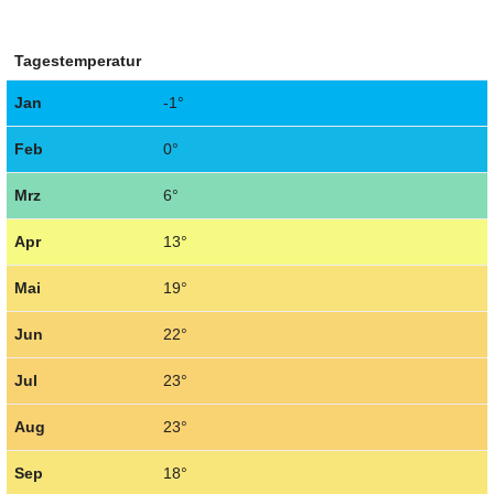
Tagestemperatur
Jan
-1°
Feb
0°
Mrz
6°
Apr
13°
Mai
19°
Jun
22°
Jul
23°
Aug
23°
Sep
18°