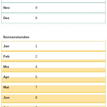
Nov
9
Dez
9
Sonnenstunden
Jan
1
Feb
2
Mrz
4
Apr
5
Mai
7
Jun
8