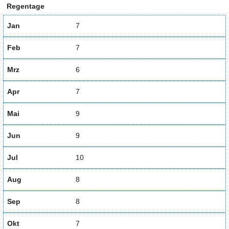
Regentage
Jan
7
Feb
7
Mrz
6
Apr
7
Mai
9
Jun
9
Jul
10
Aug
8
Sep
8
Okt
7