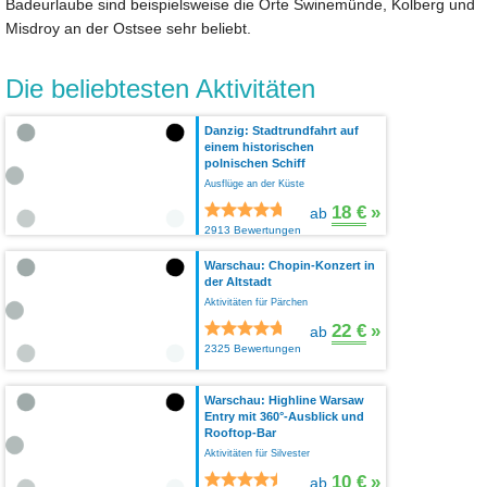
Badeurlaube sind beispielsweise die Orte Swinemünde, Kolberg und
Misdroy an der Ostsee sehr beliebt.
Die beliebtesten Aktivitäten
Danzig: Stadtrundfahrt auf
einem historischen
polnischen Schiff
Ausflüge an der Küste
18 €
»
ab
2913 Bewertungen
Warschau: Chopin-Konzert in
der Altstadt
Aktivitäten für Pärchen
22 €
»
ab
2325 Bewertungen
Warschau: Highline Warsaw
Entry mit 360°-Ausblick und
Rooftop-Bar
Aktivitäten für Silvester
10 €
»
ab