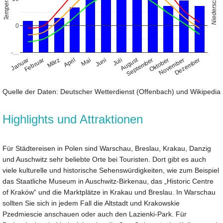
0
-…
August
Januar
April
Juli
Oktober
Februar
Mai
November
März
Juni
September
Dezember
Quelle der Daten: Deutscher Wetterdienst (Offenbach) und Wikipedia
Highlights und Attraktionen
Für Städtereisen in Polen sind Warschau, Breslau, Krakau, Danzig
und Auschwitz sehr beliebte Orte bei Touristen. Dort gibt es auch
viele kulturelle und historische Sehenswürdigkeiten, wie zum Beispiel
das Staatliche Museum in Auschwitz-Birkenau, das „Historic Centre
of Kraków“ und die Marktplätze in Krakau und Breslau. In Warschau
sollten Sie sich in jedem Fall die Altstadt und Krakowskie
Pzedmiescie anschauen oder auch den Lazienki-Park. Für