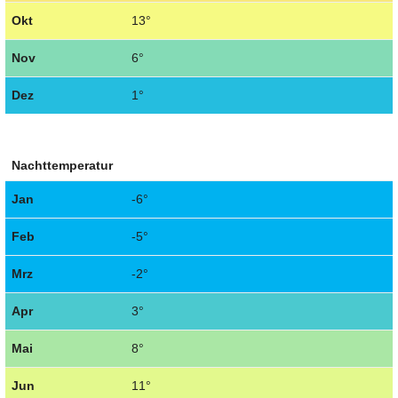
Okt
13°
Nov
6°
Dez
1°
Nachttemperatur
Jan
-6°
Feb
-5°
Mrz
-2°
Apr
3°
Mai
8°
Jun
11°