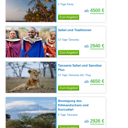
9 Tage Kenia
4500 €
ab
Zum Angebot
Safari und Traditionen
14 Tage Tansania
2940 €
ab
Zum Angebot
Tansania Safari und Sansibar
Plus
15 Tage Tansania inkl. Flug
4650 €
ab
Zum Angebot
Besteigung des
Kilimandscharo und
Kurzsafari
8 Tage Tansania
2926 €
ab
Zum Angebot