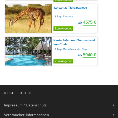
Tansanias Tierparadiese
13 Tage Tansania
4575 €
ab
Zum Angebot
Kenia-Safari und Traumstrand
von Chale
14 Tage Masai Mara inkl. Flug
5040 €
ab
Zum Angebot
RECHTLICHES
Impressum / Datenschutz
Verbraucher-Informationen