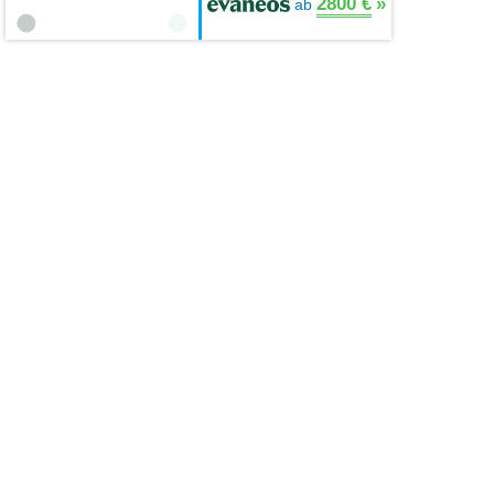
2800 €
»
ab