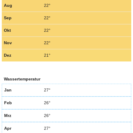
Aug
22°
Sep
22°
Okt
22°
Nov
22°
Dez
21°
Wassertemperatur
Jan
27°
Feb
26°
Mrz
26°
Apr
27°