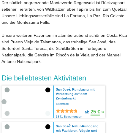
Der südlich angrenzende Monteverde Regenwald ist Rückzugsort
seltener Tierarten, von Wildkatzen über Tapire bis hin zum Quetzal.
Unsere Lieblingswasserfälle sind La Fortuna, La Paz, Rio Celeste
und die Montezuma Falls.
Unsere weiteren Favoriten im atemberaubend schönen Costa Rica
sind Puerto Viejo de Talamanca, das trubelige San José, das
Surferdorf Santa Teresa, die Schildkröten im Tortuguero
Nationalpark, die Geysire im Rincón de la Vieja und der Manuel
Antonio Nationalpark.
Die beliebtesten Aktivitäten
San José: Rundgang mit
Verkostung auf dem
Zentralmarkt
Streetfood
25 €
»
ab
1841 Bewertungen
San José: Natur-Rundgang
mit Faultieren, Vögeln und