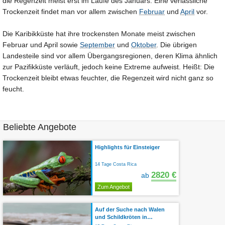
die Regenzeit meist erst im Laufe des Januars. Eine verlässliche
Trockenzeit findet man vor allem zwischen
Februar
und
April
vor.
Die Karibikküste hat ihre trockensten Monate meist zwischen
Februar und April sowie
September
und
Oktober
. Die übrigen
Landesteile sind vor allem Übergangsregionen, deren Klima ähnlich
zur Pazifikküste verläuft, jedoch keine Extreme aufweist. Heißt: Die
Trockenzeit bleibt etwas feuchter, die Regenzeit wird nicht ganz so
feucht.
Beliebte Angebote
Highlights für Einsteiger
14 Tage Costa Rica
2820 €
ab
Zum Angebot
Auf der Suche nach Walen
und Schildkröten in…