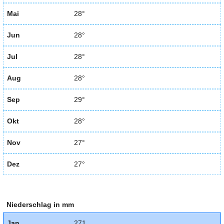
Mai
28°
Jun
28°
Jul
28°
Aug
28°
Sep
29°
Okt
28°
Nov
27°
Dez
27°
Niederschlag in mm
Jan
271