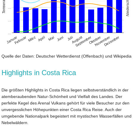
Niederschlag (mm)
Temperatur (°C)
…
…
…
August
Januar
April
Juli
Oktober
Februar
Mai
November
März
Juni
September
Dezember
Quelle der Daten: Deutscher Wetterdienst (Offenbach) und Wikipedia
Highlights in Costa Rica
Die größten Highlights in Costa Rica liegen selbstverständlich in der
atemberaubenden Natur-Schönheit und Vielfalt des Landes. Der
perfekte Kegel des Arenal Vulkans gehört für viele Besucher zur den
unvergesslichen Höhepunkten einer Costa Rica Reise. Auch der
umgebende Nationalpark begeistert mit mystischen Wasserfällen und
Nebelwäldern.