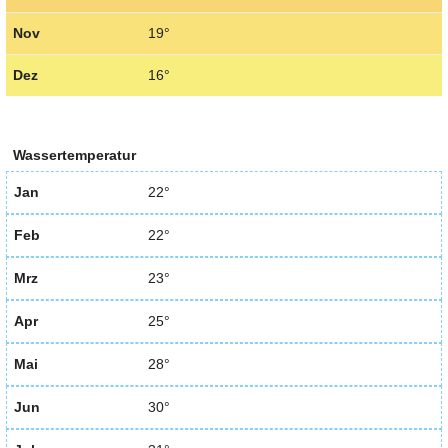
Nov
19°
Dez
16°
Wassertemperatur
Jan
22°
Feb
22°
Mrz
23°
Apr
25°
Mai
28°
Jun
30°