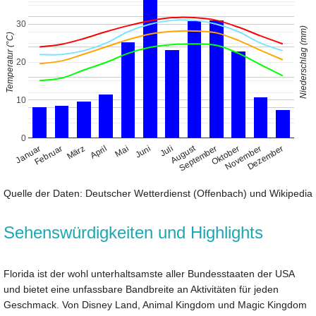
30
Niederschlag (mm)
Temperatur (°C)
20
10
0
August
Januar
April
Juli
Oktober
Februar
Mai
November
März
Juni
September
Dezember
Quelle der Daten: Deutscher Wetterdienst (Offenbach) und Wikipedia
Sehenswürdigkeiten und Highlights
Florida ist der wohl unterhaltsamste aller Bundesstaaten der USA
und bietet eine unfassbare Bandbreite an Aktivitäten für jeden
Geschmack. Von Disney Land, Animal Kingdom und Magic Kingdom