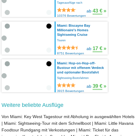
Tagesausflüge nach
43 €
»
ab
10376 Bewertungen
Miami: Biscayne Bay
Millionaire’s Homes
Sightseeing Cruise
Touren
17 €
»
ab
8751 Bewertungen
Miami: Hop-on-Hop-off-
Bustour mit offenem Verdeck
und optionaler Bootsfahrt
Sightseeing-Bootsfahrten
39 €
»
ab
3915 Bewertungen
Weitere beliebte Ausflüge
Von Miami: Key West Tagestour mit Abholung in ausgewählten Hotels
|
Miami: Sightseeing-Tour mit dem Schnellboot
|
Miami: Little Havana
Foodtour Rundgang mit Verkostungen
|
Miami: Ticket für das