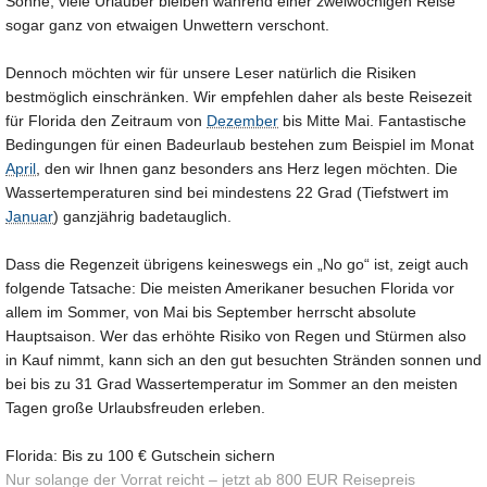
Sonne, viele Urlauber bleiben während einer zweiwöchigen Reise
sogar ganz von etwaigen Unwettern verschont.
Dennoch möchten wir für unsere Leser natürlich die Risiken
bestmöglich einschränken. Wir empfehlen daher als beste Reisezeit
für Florida den Zeitraum von
Dezember
bis Mitte Mai. Fantastische
Bedingungen für einen Badeurlaub bestehen zum Beispiel im Monat
April
, den wir Ihnen ganz besonders ans Herz legen möchten. Die
Wassertemperaturen sind bei mindestens 22 Grad (Tiefstwert im
Januar
) ganzjährig badetauglich.
Dass die Regenzeit übrigens keineswegs ein „No go“ ist, zeigt auch
folgende Tatsache: Die meisten Amerikaner besuchen Florida vor
allem im Sommer, von Mai bis September herrscht absolute
Hauptsaison. Wer das erhöhte Risiko von Regen und Stürmen also
in Kauf nimmt, kann sich an den gut besuchten Stränden sonnen und
bei bis zu 31 Grad Wassertemperatur im Sommer an den meisten
Tagen große Urlaubsfreuden erleben.
Florida: Bis zu 100 € Gutschein sichern
Nur solange der Vorrat reicht – jetzt ab 800 EUR Reisepreis