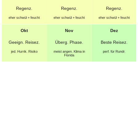
Regenz.
Regenz.
Regenz.
eher schwül + feucht
eher schwül + feucht
eher schwül + feucht
Okt
Nov
Dez
Geeign.
Reisez.
Überg. Phase.
Beste
Reisez.
jed. Hurrik. Risiko
meist angen.
Klima in
perf. für Rundr.
Florida