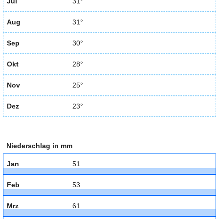
Jul
31°
Aug
31°
Sep
30°
Okt
28°
Nov
25°
Dez
23°
Niederschlag in mm
Jan
51
Feb
53
Mrz
61