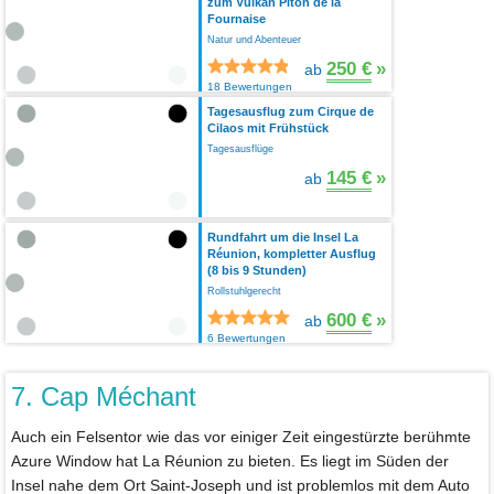
zum Vulkan Piton de la
Fournaise
Natur und Abenteuer
250 €
»
ab
18 Bewertungen
Tagesausflug zum Cirque de
Cilaos mit Frühstück
Tagesausflüge
145 €
»
ab
Rundfahrt um die Insel La
Réunion, kompletter Ausflug
(8 bis 9 Stunden)
Rollstuhlgerecht
600 €
»
ab
6 Bewertungen
7. Cap Méchant
Auch ein Felsentor wie das vor einiger Zeit eingestürzte berühmte
Azure Window hat La Réunion zu bieten. Es liegt im Süden der
Insel nahe dem Ort Saint-Joseph und ist problemlos mit dem Auto