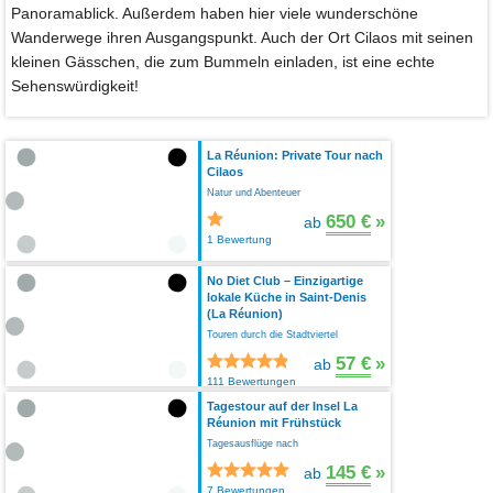
Panoramablick. Außerdem haben hier viele wunderschöne
Wanderwege ihren Ausgangspunkt. Auch der Ort Cilaos mit seinen
kleinen Gässchen, die zum Bummeln einladen, ist eine echte
Sehenswürdigkeit!
La Réunion: Private Tour nach
Cilaos
Natur und Abenteuer
650 €
»
ab
1 Bewertung
No Diet Club – Einzigartige
lokale Küche in Saint-Denis
(La Réunion)
Touren durch die Stadtviertel
57 €
»
ab
111 Bewertungen
Tagestour auf der Insel La
Réunion mit Frühstück
Tagesausflüge nach
145 €
»
ab
7 Bewertungen