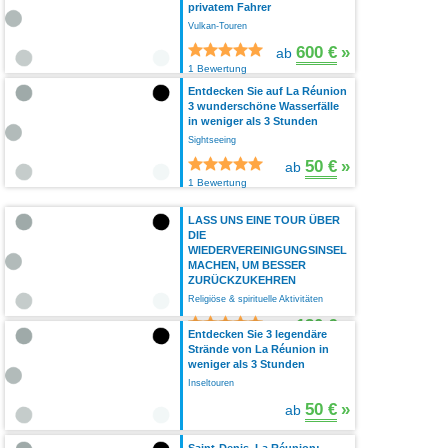
privatem Fahrer
Vulkan-Touren
600 €
»
ab
1 Bewertung
Entdecken Sie auf La Réunion
3 wunderschöne Wasserfälle
in weniger als 3 Stunden
Sightseeing
50 €
»
ab
1 Bewertung
LASS UNS EINE TOUR ÜBER
DIE
WIEDERVEREINIGUNGSINSEL
MACHEN, UM BESSER
ZURÜCKZUKEHREN
Religiöse & spirituelle Aktivitäten
130 €
»
ab
Entdecken Sie 3 legendäre
1 Bewertung
Strände von La Réunion in
weniger als 3 Stunden
Inseltouren
50 €
»
ab