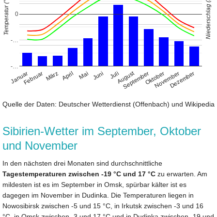
Niederschlag (mm)
Temperatur (°C)
0
-…
-…
August
Januar
April
Juli
Oktober
Februar
Mai
November
März
Juni
September
Dezember
Quelle der Daten: Deutscher Wetterdienst (Offenbach) und Wikipedia
Sibirien-Wetter im September, Oktober
und November
In den nächsten drei Monaten sind durchschnittliche
Tagestemperaturen zwischen -19 °C und 17 °C
zu erwarten. Am
mildesten ist es im September in Omsk, spürbar kälter ist es
dagegen im November in Dudinka. Die Temperaturen liegen in
Nowosibirsk zwischen -5 und 15 °C, in Irkutsk zwischen -3 und 16
°C, in Omsk zwischen -3 und 17 °C und in Dudinka zwischen -19 und