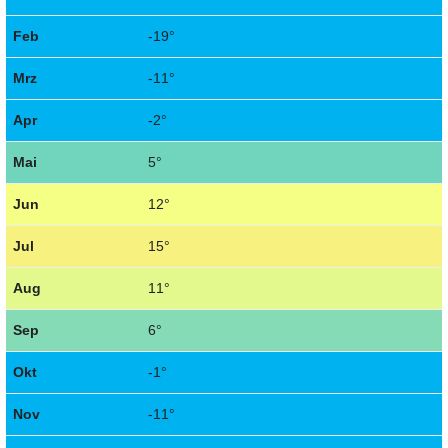
Feb
-19°
Mrz
-11°
Apr
-2°
Mai
5°
Jun
12°
Jul
15°
Aug
11°
Sep
6°
Okt
-1°
Nov
-11°