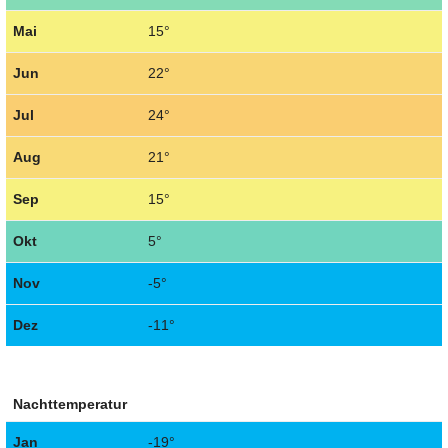
Mai
15°
Jun
22°
Jul
24°
Aug
21°
Sep
15°
Okt
5°
Nov
-5°
Dez
-11°
Nachttemperatur
Jan
-19°