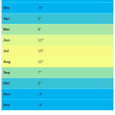
Mrz
-6°
Apr
2°
Mai
8°
Jun
11°
Jul
13°
Aug
12°
Sep
7°
Okt
2°
Nov
-3°
Dez
-9°