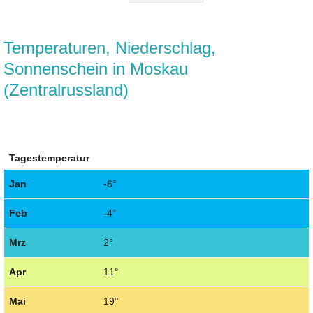
Temperaturen, Niederschlag,
Sonnenschein in Moskau
(Zentralrussland)
Tagestemperatur
Jan
-6°
Feb
-4°
Mrz
2°
Apr
11°
Mai
19°