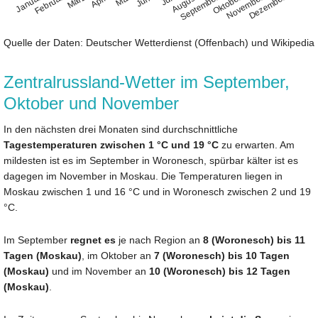
August
Januar
April
Juli
Oktober
Februar
Mai
November
März
Juni
September
Dezember
Quelle der Daten: Deutscher Wetterdienst (Offenbach) und Wikipedia
Zentralrussland-Wetter im September,
Oktober und November
In den nächsten drei Monaten sind durchschnittliche
Tagestemperaturen zwischen 1 °C und 19 °C
zu erwarten. Am
mildesten ist es im September in Woronesch, spürbar kälter ist es
dagegen im November in Moskau. Die Temperaturen liegen in
Moskau zwischen 1 und 16 °C und in Woronesch zwischen 2 und 19
°C.
Im September
regnet es
je nach Region an
8 (Woronesch) bis 11
Tagen (Moskau)
, im Oktober an
7 (Woronesch) bis 10 Tagen
(Moskau)
und im November an
10 (Woronesch) bis 12 Tagen
(Moskau)
.