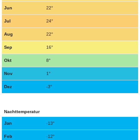
Jun
22°
Jul
24°
Aug
22°
Sep
16°
Okt
8°
Nov
1°
Dez
-3°
Nachttemperatur
Jan
-13°
Feb
-12°