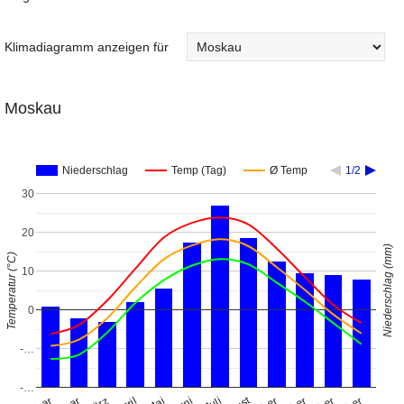
Klimadiagramm anzeigen für
Moskau
Niederschlag
Temp (Tag)
Ø Temp
1/2
30
20
Niederschlag (mm)
Temperatur (°C)
10
0
-…
-…