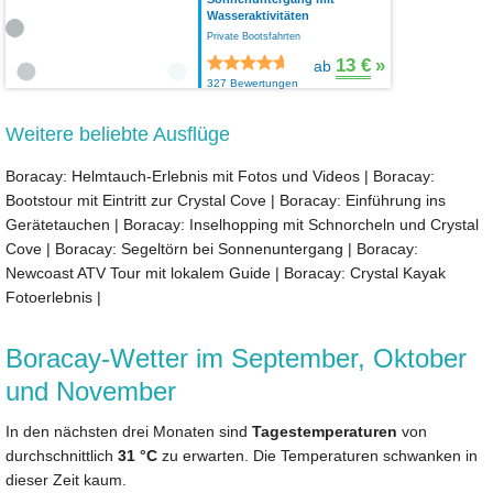
Wasseraktivitäten
Private Bootsfahrten
13 €
»
ab
327 Bewertungen
Weitere beliebte Ausflüge
Boracay: Helmtauch-Erlebnis mit Fotos und Videos
|
Boracay:
Bootstour mit Eintritt zur Crystal Cove
|
Boracay: Einführung ins
Gerätetauchen
|
Boracay: Inselhopping mit Schnorcheln und Crystal
Cove
|
Boracay: Segeltörn bei Sonnenuntergang
|
Boracay:
Newcoast ATV Tour mit lokalem Guide
|
Boracay: Crystal Kayak
Fotoerlebnis
|
Boracay-Wetter im September, Oktober
und November
In den nächsten drei Monaten sind
Tagestemperaturen
von
durchschnittlich
31 °C
zu erwarten. Die Temperaturen schwanken in
dieser Zeit kaum.