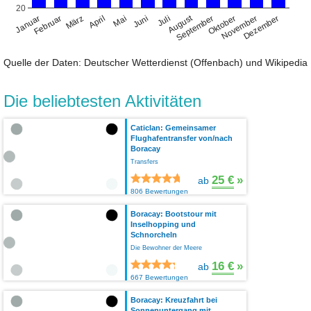
20
August
Januar
April
Juli
Oktober
Februar
Mai
November
März
Juni
September
Dezember
Quelle der Daten: Deutscher Wetterdienst (Offenbach) und Wikipedia
Die beliebtesten Aktivitäten
Caticlan: Gemeinsamer
Flughafentransfer von/nach
Boracay
Transfers
25 €
»
ab
806 Bewertungen
Boracay: Bootstour mit
Inselhopping und
Schnorcheln
Die Bewohner der Meere
16 €
»
ab
667 Bewertungen
Boracay: Kreuzfahrt bei
Sonnenuntergang mit