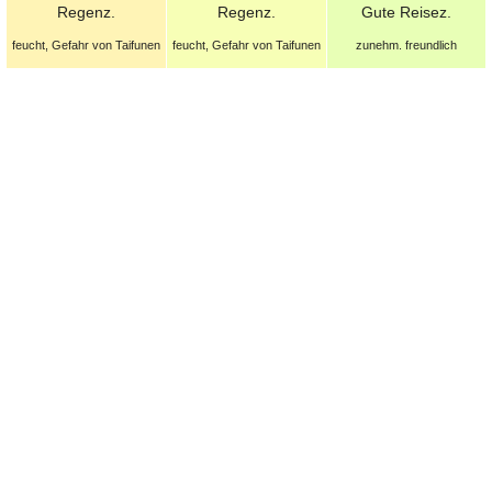
Regenz.
Regenz.
Gute
Reisez.
feucht, Gefahr von Taifunen
feucht, Gefahr von Taifunen
zunehm. freundlich