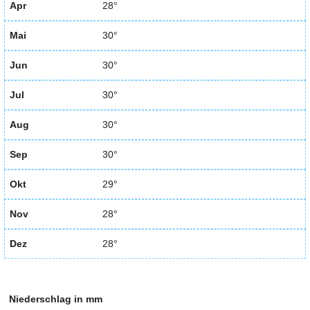
Apr
28°
Mai
30°
Jun
30°
Jul
30°
Aug
30°
Sep
30°
Okt
29°
Nov
28°
Dez
28°
Niederschlag in mm