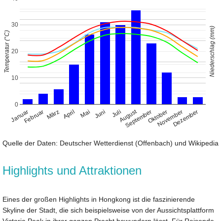
30
Niederschlag (mm)
Temperatur (°C)
20
10
0
August
Januar
April
Juli
Oktober
Februar
Mai
November
März
Juni
September
Dezember
Quelle der Daten: Deutscher Wetterdienst (Offenbach) und Wikipedia
Highlights und Attraktionen
Eines der großen Highlights in Hongkong ist die faszinierende
Skyline der Stadt, die sich beispielsweise von der Aussichtsplattform
Victoria Peak in ihrer ganzen Pracht bewundern lässt. Für Reisende,