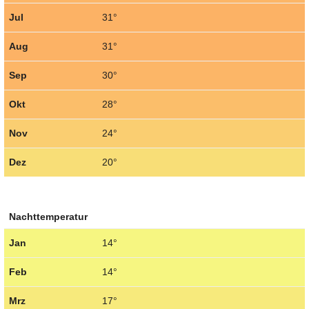
Jul
31°
Aug
31°
Sep
30°
Okt
28°
Nov
24°
Dez
20°
Nachttemperatur
Jan
14°
Feb
14°
Mrz
17°