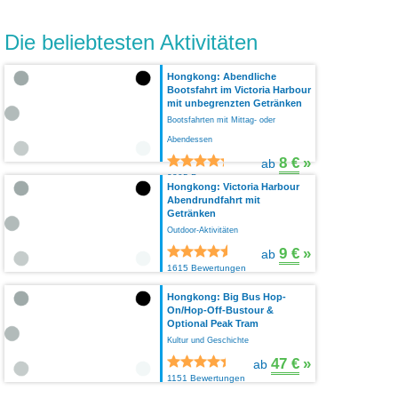
Die beliebtesten Aktivitäten
Hongkong: Abendliche
Bootsfahrt im Victoria Harbour
mit unbegrenzten Getränken
Bootsfahrten mit Mittag- oder
Abendessen
8 €
»
ab
2205 Bewertungen
Hongkong: Victoria Harbour
Abendrundfahrt mit
Getränken
Outdoor-Aktivitäten
9 €
»
ab
1615 Bewertungen
Hongkong: Big Bus Hop-
On/Hop-Off-Bustour &
Optional Peak Tram
Kultur und Geschichte
47 €
»
ab
1151 Bewertungen