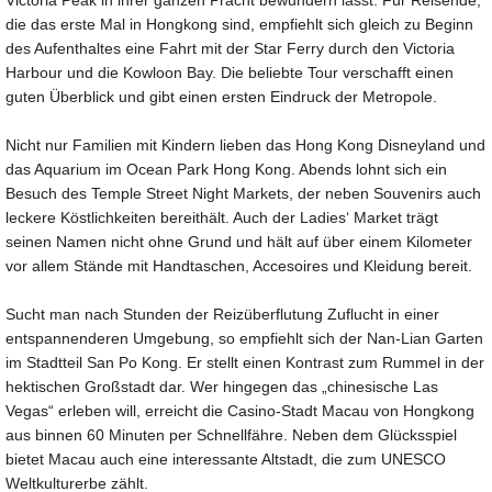
die das erste Mal in Hongkong sind, empfiehlt sich gleich zu Beginn
des Aufenthaltes eine Fahrt mit der Star Ferry durch den Victoria
Harbour und die Kowloon Bay. Die beliebte Tour verschafft einen
guten Überblick und gibt einen ersten Eindruck der Metropole.
Nicht nur Familien mit Kindern lieben das Hong Kong Disneyland und
das Aquarium im Ocean Park Hong Kong. Abends lohnt sich ein
Besuch des Temple Street Night Markets, der neben Souvenirs auch
leckere Köstlichkeiten bereithält. Auch der Ladies‘ Market trägt
seinen Namen nicht ohne Grund und hält auf über einem Kilometer
vor allem Stände mit Handtaschen, Accesoires und Kleidung bereit.
Sucht man nach Stunden der Reizüberflutung Zuflucht in einer
entspannenderen Umgebung, so empfiehlt sich der Nan-Lian Garten
im Stadtteil San Po Kong. Er stellt einen Kontrast zum Rummel in der
hektischen Großstadt dar. Wer hingegen das „chinesische Las
Vegas“ erleben will, erreicht die Casino-Stadt Macau von Hongkong
aus binnen 60 Minuten per Schnellfähre. Neben dem Glücksspiel
bietet Macau auch eine interessante Altstadt, die zum UNESCO
Weltkulturerbe zählt.