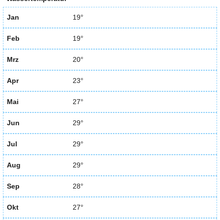
Jan
19°
Feb
19°
Mrz
20°
Apr
23°
Mai
27°
Jun
29°
Jul
29°
Aug
29°
Sep
28°
Okt
27°