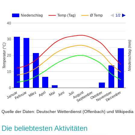
Niederschlag
Temp (Tag)
Ø Temp
1/2
40
30
Niederschlag (mm)
Temperatur (°C)
20
10
0
August
Januar
April
Juli
Oktober
Februar
Mai
November
März
Juni
September
Dezember
Quelle der Daten: Deutscher Wetterdienst (Offenbach) und Wikipedia
Die beliebtesten Aktivitäten