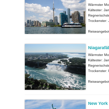
Wärmster Mona
Kältester: Ja
Regnerischst
Trockenster:
Reiseangebo
Niagarafäl
Wärmster Mona
Kältester: Jan
Regnerischst
Trockenster: 
Reiseangebo
New York