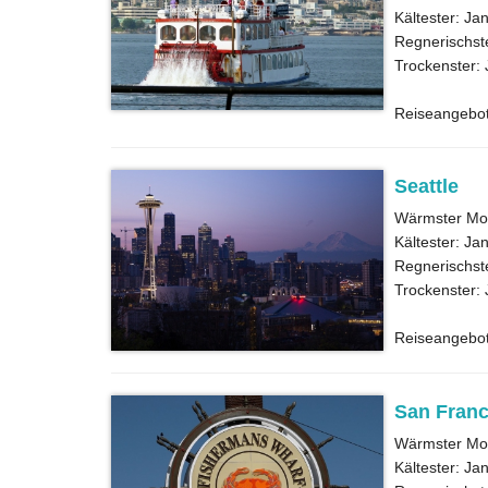
Kältester: Ja
Regnerischst
Trockenster: 
Reiseangebo
Seattle
Wärmster Mon
Kältester: Ja
Regnerischst
Trockenster: 
Reiseangebo
San Franc
Wärmster Mon
Kältester: Ja