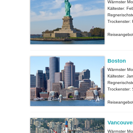
Wärmster Mona
Kältester: Feb
Regnerischst
Trockenster: 
Reiseangebo
Boston
Wärmster Mona
Kältester: Ja
Regnerischste
Trockenster:
Reiseangebo
Vancouve
Wärmster Mona