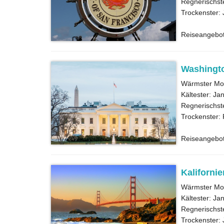
Regnerischst
Trockenster: 
Reiseangebo
Washingt
Wärmster Mon
Kältester: Ja
Regnerischst
Trockenster:
Reiseangebo
Kalifornie
Wärmster Mon
Kältester: Ja
Regnerischst
Trockenster: 