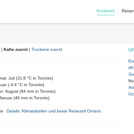
Kontinent
Reise
Ur
|
Kalte zuerst
|
Trockene zuerst
Eu
Afr
Sü
t: Juli (21.8 °C in Toronto)
No
nuar (-4.4 °C in Toronto)
As
er: August (84 mm in Toronto)
Oz
 Januar (46 mm in Toronto)
te
Details: Klimatabellen und beste Reisezeit Ontario