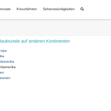
monate
Kreuzfahrten
Sehenswürdigkeiten
laubsziele auf anderen Kontinenten
ropa
ika
damerika
rdamerika
ien
eanien