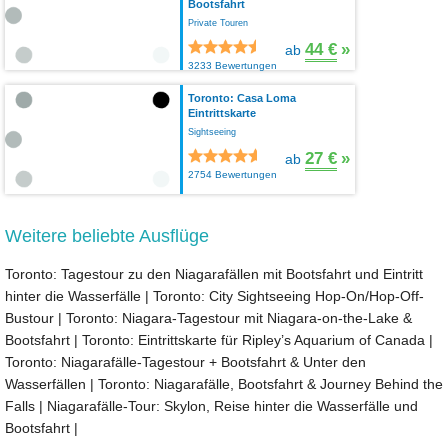
Bootsfahrt
Private Touren
44 €
»
ab
3233 Bewertungen
Toronto: Casa Loma
Eintrittskarte
Sightseeing
27 €
»
ab
2754 Bewertungen
Weitere beliebte Ausflüge
Toronto: Tagestour zu den Niagarafällen mit Bootsfahrt und Eintritt
hinter die Wasserfälle
|
Toronto: City Sightseeing Hop-On/Hop-Off-
Bustour
|
Toronto: Niagara-Tagestour mit Niagara-on-the-Lake &
Bootsfahrt
|
Toronto: Eintrittskarte für Ripley’s Aquarium of Canada
|
Toronto: Niagarafälle-Tagestour + Bootsfahrt & Unter den
Wasserfällen
|
Toronto: Niagarafälle, Bootsfahrt & Journey Behind the
Falls
|
Niagarafälle-Tour: Skylon, Reise hinter die Wasserfälle und
Bootsfahrt
|