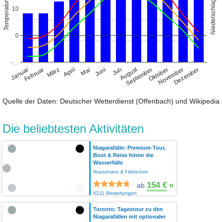
Niederschlag (mm)
Temperatur (°C)
10
0
-…
August
Januar
April
Juli
Oktober
Februar
Mai
November
März
Juni
September
Dezember
Quelle der Daten: Deutscher Wetterdienst (Offenbach) und Wikipedia
Die beliebtesten Aktivitäten
Niagarafälle: Premium-Tour,
Boot & Reise hinter die
Wasserfälle
Wassertaxis & Fährtickets
154 €
»
ab
4211 Bewertungen
Toronto: Tagestour zu den
Niagarafällen mit optionaler