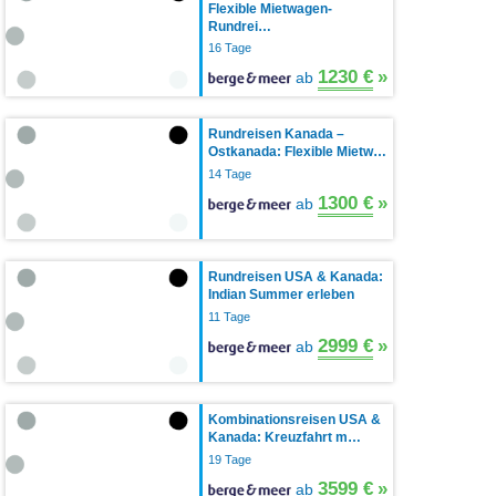
Flexible Mietwagen-
Rundrei…
16 Tage
1230 €
»
ab
Rundreisen Kanada –
Ostkanada: Flexible Mietw…
14 Tage
1300 €
»
ab
Rundreisen USA & Kanada:
Indian Summer erleben
11 Tage
2999 €
»
ab
Kombinationsreisen USA &
Kanada: Kreuzfahrt m…
19 Tage
3599 €
»
ab