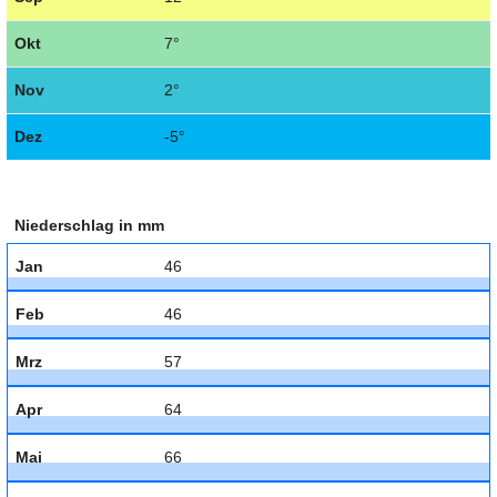
Okt
7°
Nov
2°
Dez
-5°
Niederschlag in mm
Jan
46
Feb
46
Mrz
57
Apr
64
Mai
66