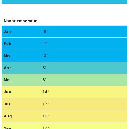
Nachttemperatur
Jan
-8°
Feb
-7°
Mrz
-3°
Apr
3°
Mai
8°
Jun
14°
Jul
17°
Aug
16°
Sep
12°