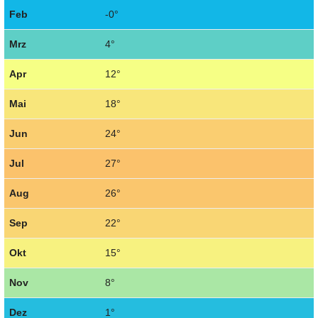
Feb
-0°
Mrz
4°
Apr
12°
Mai
18°
Jun
24°
Jul
27°
Aug
26°
Sep
22°
Okt
15°
Nov
8°
Dez
1°