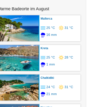
arme Badeorte im August
Mallorca
25 °C
31 °C
16 mm
Kreta
25 °C
28 °C
1 mm
Chalkidiki
24 °C
31 °C
21 mm