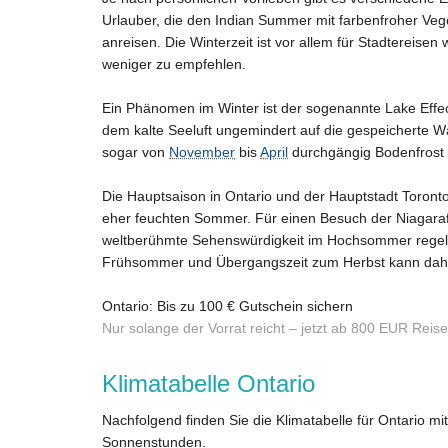
Urlauber, die den Indian Summer mit farbenfroher Veg
anreisen. Die Winterzeit ist vor allem für Stadtereise
weniger zu empfehlen.
Ein Phänomen im Winter ist der sogenannte Lake Effe
dem kalte Seeluft ungemindert auf die gespeicherte Wä
sogar von
November
bis
April
durchgängig Bodenfrost
Die Hauptsaison in Ontario und der Hauptstadt Toront
eher feuchten Sommer. Für einen Besuch der Niagarafäll
weltberühmte Sehenswürdigkeit im Hochsommer regelm
Frühsommer und Übergangszeit zum Herbst kann daher 
Ontario: Bis zu 100 € Gutschein sichern
Nur solange der Vorrat reicht – jetzt ab 800 EUR Reise
Klimatabelle Ontario
Nachfolgend finden Sie die Klimatabelle für Ontario m
Sonnenstunden.