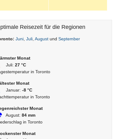
ptimale Reisezeit für die Regionen
oronto:
Juni
,
Juli
,
August
und
September
ärmster Monat
Juli:
27 °C
agestemperatur in Toronto
ältester Monat
Januar:
-8 °C
achttemperatur in Toronto
egenreichster Monat
August:
84 mm
iederschlag in Toronto
rockenster Monat