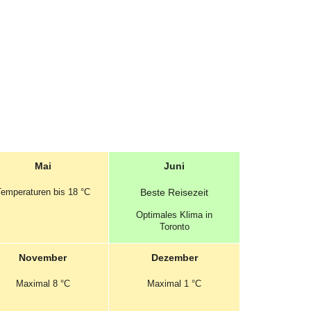
Mai
Juni
Temperaturen
bis 18 °C
Beste
Reisezeit
Optimales
Klima in
Toronto
November
Dezember
Maximal
8 °C
Maximal
1 °C