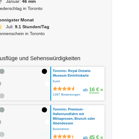
Januar:
46 mm
iederschlag in Toronto
onnigster Monat
Juli:
9.1 Stunden/Tag
onnenschein in Toronto
usflüge und Sehenswürdigkeiten
Toronto: Royal Ontario
Museum Eintrittskarte
Kunst
16 €
»
ab
1397 Bewertungen
Toronto: Premium-
Hafenrundfahrt mit
Mittagessen, Brunch oder
Abendessen
Bootsfahrten
45 €
»
ab