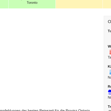
Toronto
O
T
W
T
K
N
R
N
T
mpfehlungen der besten Reisezeit für die Provinz Ontario.