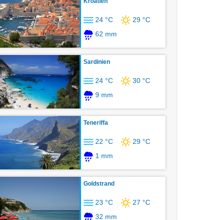
Kroatien
24 °C
29 °C
62 mm
Sardinien
24 °C
30 °C
9 mm
Teneriffa
22 °C
29 °C
1 mm
Goldstrand
23 °C
27 °C
32 mm