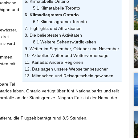
5. Klimatabelle Ontario
kanische
5.1 Klimatabelle Toronto
chigan und
6. Klimadiagramm Ontario
6.1 Klimadiagramm Toronto
7. Highlights und Attraktionen
Gewässer,
8. Die beliebtesten Aktivitäten
 drei
8.1 Weitere Sehenswürdigkeiten
inz wird
9. Wetter im September, Oktober und November
10. Aktuelles Wetter und Wettervorhersage
nommen.
11. Kanada: Andere Regionen
sten mit
12. Das sagen unsere Webseitenbesucher
13. Mitmachen und Reisegutschein gewinnen
bare Tal
rios leben. Ontario verfügt über fünf Nationalparks und teilt
rafälle an der Staatsgrenze. Niagara Falls ist der Name der
tfernt, die Flugzeit beträgt rund 8,5 Stunden.