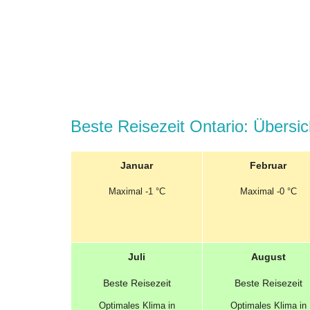
Beste Reisezeit Ontario: Übersic
Januar
Februar
Maximal
-1 °C
Maximal
-0 °C
Juli
August
Beste
Reisezeit
Beste
Reisezeit
Optimales
Klima in
Optimales
Klima in