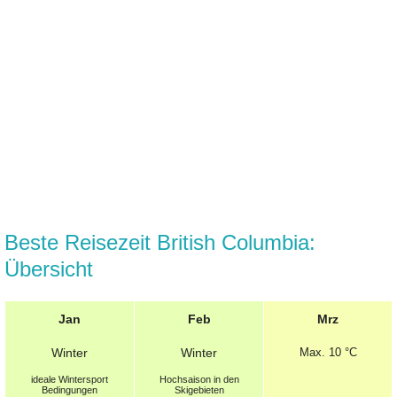
Beste Reisezeit British Columbia:
Übersicht
Jan
Feb
Mrz
Winter
Winter
Max.
10 °C
ideale Wintersport
Hochsaison in den
Bedingungen
Skigebieten