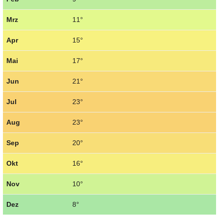
Mrz
11°
Apr
15°
Mai
17°
Jun
21°
Jul
23°
Aug
23°
Sep
20°
Okt
16°
Nov
10°
Dez
8°