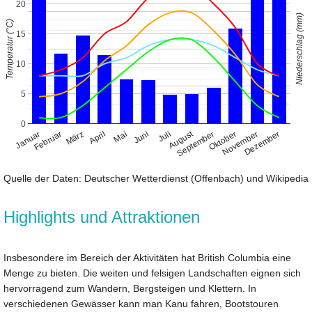
20
Niederschlag (mm)
Temperatur (°C)
15
10
5
0
August
Januar
April
Juli
Oktober
Februar
Mai
November
März
Juni
September
Dezember
Quelle der Daten: Deutscher Wetterdienst (Offenbach) und Wikipedia
Highlights und Attraktionen
Insbesondere im Bereich der Aktivitäten hat British Columbia eine
Menge zu bieten. Die weiten und felsigen Landschaften eignen sich
hervorragend zum Wandern, Bergsteigen und Klettern. In
verschiedenen Gewässer kann man Kanu fahren, Bootstouren