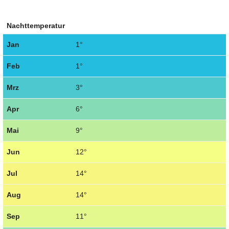
Nachttemperatur
Jan
1°
Feb
1°
Mrz
3°
Apr
6°
Mai
9°
Jun
12°
Jul
14°
Aug
14°
Sep
11°