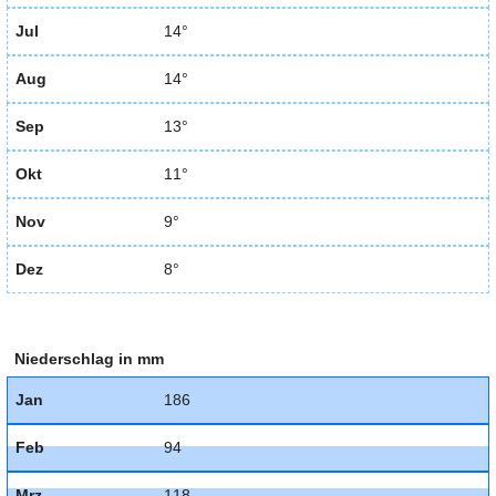
Jul
14°
Aug
14°
Sep
13°
Okt
11°
Nov
9°
Dez
8°
Niederschlag in mm
Jan
186
Feb
94
Mrz
118