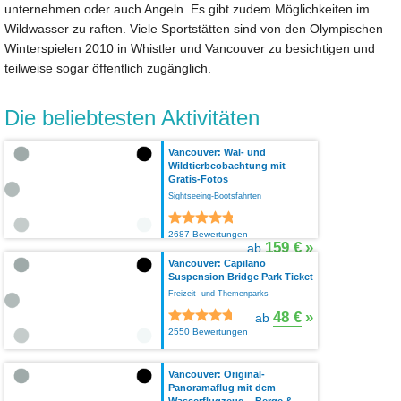
unternehmen oder auch Angeln. Es gibt zudem Möglichkeiten im
Wildwasser zu raften. Viele Sportstätten sind von den Olympischen
Winterspielen 2010 in Whistler und Vancouver zu besichtigen und
teilweise sogar öffentlich zugänglich.
Die beliebtesten Aktivitäten
Vancouver: Wal- und
Wildtierbeobachtung mit
Gratis-Fotos
Sightseeing-Bootsfahrten
2687 Bewertungen
159 €
»
ab
Vancouver: Capilano
Suspension Bridge Park Ticket
Freizeit- und Themenparks
48 €
»
ab
2550 Bewertungen
Vancouver: Original-
Panoramaflug mit dem
Wasserflugzeug – Berge &