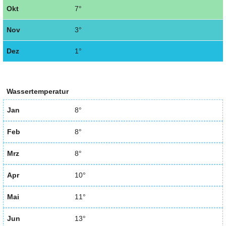
Okt
7°
Nov
3°
Dez
1°
Wassertemperatur
Jan
8°
Feb
8°
Mrz
8°
Apr
10°
Mai
11°
Jun
13°