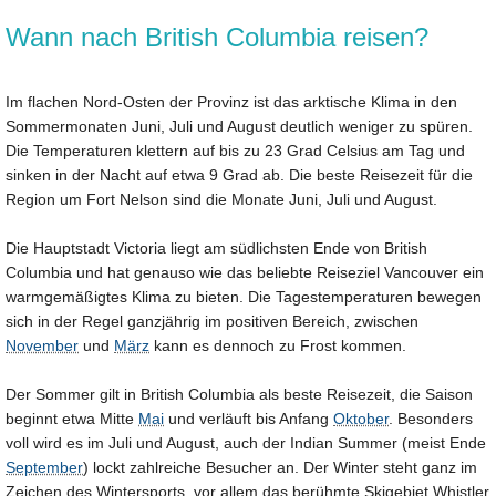
Wann nach British Columbia reisen?
Im flachen Nord-Osten der Provinz ist das arktische Klima in den
Sommermonaten Juni, Juli und August deutlich weniger zu spüren.
Die Temperaturen klettern auf bis zu 23 Grad Celsius am Tag und
sinken in der Nacht auf etwa 9 Grad ab. Die beste Reisezeit für die
Region um Fort Nelson sind die Monate Juni, Juli und August.
Die Hauptstadt Victoria liegt am südlichsten Ende von British
Columbia und hat genauso wie das beliebte Reiseziel Vancouver ein
warmgemäßigtes Klima zu bieten. Die Tagestemperaturen bewegen
sich in der Regel ganzjährig im positiven Bereich, zwischen
November
und
März
kann es dennoch zu Frost kommen.
Der Sommer gilt in British Columbia als beste Reisezeit, die Saison
beginnt etwa Mitte
Mai
und verläuft bis Anfang
Oktober
. Besonders
voll wird es im Juli und August, auch der Indian Summer (meist Ende
September
) lockt zahlreiche Besucher an. Der Winter steht ganz im
Zeichen des Wintersports, vor allem das berühmte Skigebiet Whistler