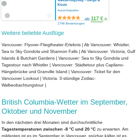
Küste
Aussichtspunkte
117 €
»
ab
1796 Bewertungen
Weitere beliebte Ausflüge
Vancouver: Flyover-Fliegtheater-Erlebnis
|
Ab Vancouver: Whistler,
Sea to Sky Gondola und Shannon Falls
|
Ab Vancouver: Victoria, Gulf
Islands & Butchart Gardens
|
Vancouver: Sea to Sky Gondola und
Tagestour nach Whistler
|
Vancouver: Städtetour plus Capilano-
Hängebrücke und Granville Island
|
Vancouver: Ticket für den
Vancouver Lookout
|
Victoria: 3-stündige Zodiac-
Walbeobachtungstour
|
British Columbia-Wetter im September,
Oktober und November
In den nächsten drei Monaten sind durchschnittliche
Tagestemperaturen zwischen -8 °C und 20 °C
zu erwarten. Am
mildesten ist es im September in Vancouver, spürbar kälter ist es