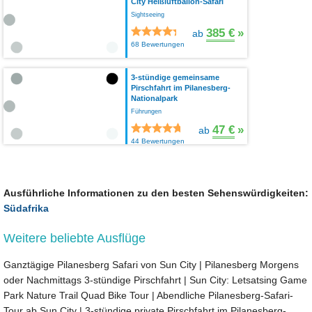
City Heißluftballon-Safari
Sightseeing
385 €
»
ab
68 Bewertungen
3-stündige gemeinsame
Pirschfahrt im Pilanesberg-
Nationalpark
Führungen
47 €
»
ab
44 Bewertungen
Ausführliche Informationen zu den besten Sehenswürdigkeiten:
Südafrika
Weitere beliebte Ausflüge
Ganztägige Pilanesberg Safari von Sun City
|
Pilanesberg Morgens
oder Nachmittags 3-stündige Pirschfahrt
|
Sun City: Letsatsing Game
Park Nature Trail Quad Bike Tour
|
Abendliche Pilanesberg-Safari-
Tour ab Sun City
|
3-stündige private Pirschfahrt im Pilanesberg-