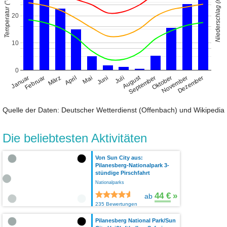
Niederschlag (mm)
Temperatur (°C)
20
10
0
August
Januar
April
Juli
Oktober
Februar
Mai
November
März
Juni
September
Dezember
Quelle der Daten: Deutscher Wetterdienst (Offenbach) und Wikipedia
Die beliebtesten Aktivitäten
Von Sun City aus:
Pilanesberg-Nationalpark 3-
stündige Pirschfahrt
Nationalparks
44 €
»
ab
235 Bewertungen
Pilanesberg National Park/Sun