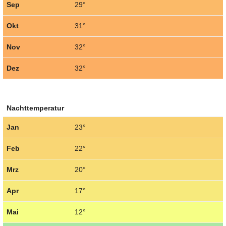
Sep
29°
Okt
31°
Nov
32°
Dez
32°
Nachttemperatur
Jan
23°
Feb
22°
Mrz
20°
Apr
17°
Mai
12°