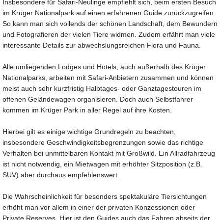
Insbesondere für Safari-Neulinge empfiehlt sich, beim ersten Besuch
im Krüger Nationalpark auf einen erfahrenen Guide zurückzugreifen.
So kann man sich vollends der schönen Landschaft, dem Bewundern
und Fotografieren der vielen Tiere widmen. Zudem erfährt man viele
interessante Details zur abwechslungsreichen Flora und Fauna.
Alle umliegenden Lodges und Hotels, auch außerhalb des Krüger
Nationalparks, arbeiten mit Safari-Anbietern zusammen und können
meist auch sehr kurzfristig Halbtages- oder Ganztagestouren im
offenen Geländewagen organisieren. Doch auch Selbstfahrer
kommen im Krüger Park in aller Regel auf ihre Kosten.
Hierbei gilt es einige wichtige Grundregeln zu beachten,
insbesondere Geschwindigkeitsbegrenzungen sowie das richtige
Verhalten bei unmittelbaren Kontakt mit Großwild. Ein Allradfahrzeug
ist nicht notwendig, ein Mietwagen mit erhöhter Sitzposition (z.B.
SUV) aber durchaus empfehlenswert.
Die Wahrscheinlichkeit für besonders spektakuläre Tiersichtungen
erhöht man vor allem in einer der privaten Konzessionen oder
Private Reserves. Hier ist den Guides auch das Fahren abseits der