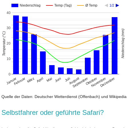
Niederschlag
Temp (Tag)
Ø Temp
1/2
40
30
Niederschlag (mm)
Temperatur (°C)
20
10
0
August
Januar
April
Juli
Oktober
Februar
Mai
November
März
Juni
September
Dezember
Quelle der Daten: Deutscher Wetterdienst (Offenbach) und Wikipedia
Selbstfahrer oder geführte Safari?