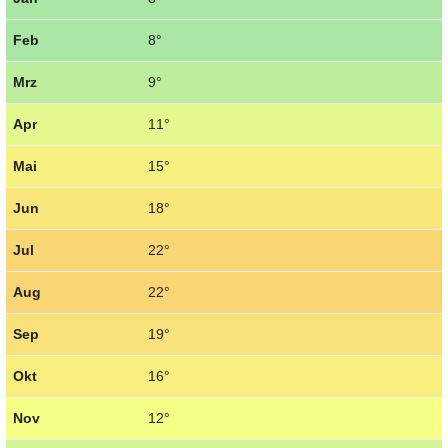
Feb
8°
Mrz
9°
Apr
11°
Mai
15°
Jun
18°
Jul
22°
Aug
22°
Sep
19°
Okt
16°
Nov
12°