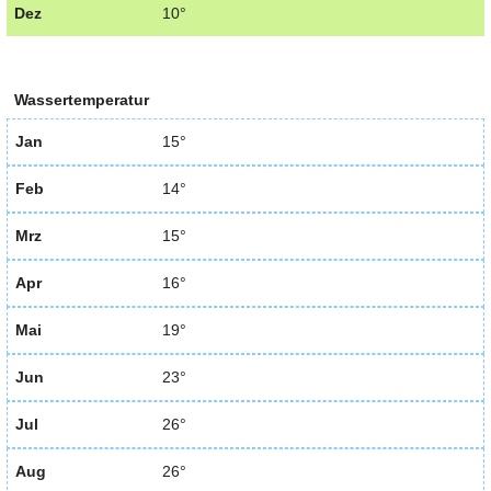
Dez
10°
Wassertemperatur
Jan
15°
Feb
14°
Mrz
15°
Apr
16°
Mai
19°
Jun
23°
Jul
26°
Aug
26°