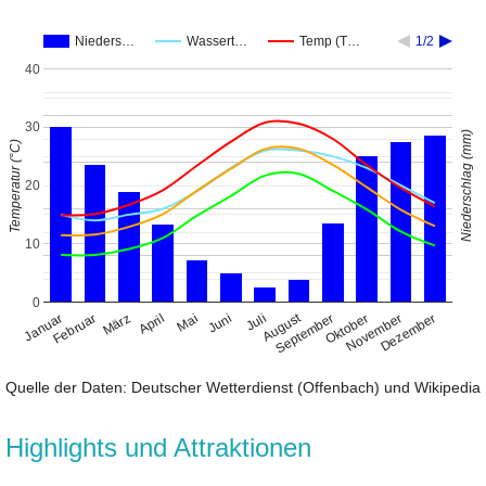
Nieders…
Wassert…
Temp (T…
1/2
40
30
Niederschlag (mm)
Temperatur (°C)
20
10
0
August
Januar
April
Juli
Oktober
Februar
Mai
November
März
Juni
September
Dezember
Quelle der Daten: Deutscher Wetterdienst (Offenbach) und Wikipedia
Highlights und Attraktionen