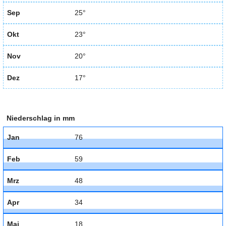
Sep
25°
Okt
23°
Nov
20°
Dez
17°
Niederschlag in mm
Jan
76
Feb
59
Mrz
48
Apr
34
Mai
18