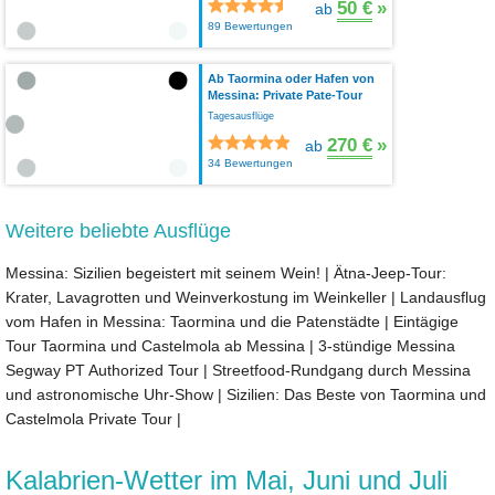
50 €
»
ab
89 Bewertungen
Ab Taormina oder Hafen von
Messina: Private Pate-Tour
Tagesausflüge
270 €
»
ab
34 Bewertungen
Weitere beliebte Ausflüge
Messina: Sizilien begeistert mit seinem Wein!
|
Ätna-Jeep-Tour:
Krater, Lavagrotten und Weinverkostung im Weinkeller
|
Landausflug
vom Hafen in Messina: Taormina und die Patenstädte
|
Eintägige
Tour Taormina und Castelmola ab Messina
|
3-stündige Messina
Segway PT Authorized Tour
|
Streetfood-Rundgang durch Messina
und astronomische Uhr-Show
|
Sizilien: Das Beste von Taormina und
Castelmola Private Tour
|
Kalabrien-Wetter im Mai, Juni und Juli