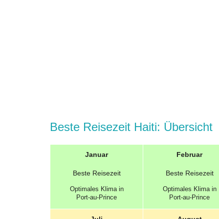
Beste Reisezeit Haiti: Übersicht
Januar
Februar
Beste
Reisezeit
Beste
Reisezeit
Optimales
Klima in
Optimales
Klima in
Port-au-Prince
Port-au-Prince