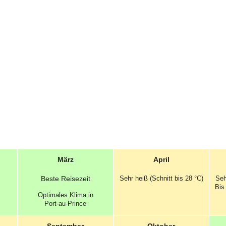
März
April
Beste
Reisezeit
Sehr heiß (Schnitt bis 28 °C)
Seh
Bis
Optimales
Klima in
Port-au-Prince