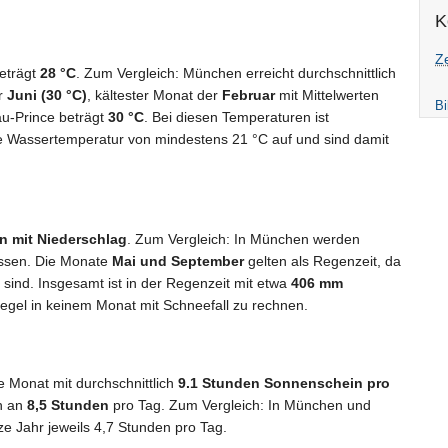
K
Z
beträgt
28 °C
. Zum Vergleich: München erreicht durchschnittlich
er
Juni (30 °C)
, kältester Monat der
Februar
mit Mittelwerten
Bi
au-Prince beträgt
30 °C
. Bei diesen Temperaturen ist
 Wassertemperatur von mindestens 21 °C auf und sind damit
n mit Niederschlag
. Zum Vergleich: In München werden
essen. Die Monate
Mai und September
gelten als Regenzeit, da
ind. Insgesamt ist in der Regenzeit mit etwa
406 mm
 Regel in keinem Monat mit Schneefall zu rechnen.
e Monat mit durchschnittlich
9.1 Stunden Sonnenschein pro
ch an
8,5 Stunden
pro Tag. Zum Vergleich: In München und
ze Jahr jeweils 4,7 Stunden pro Tag.