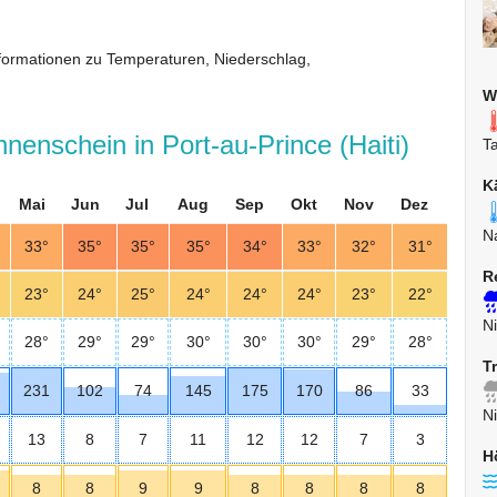
Informationen zu Temperaturen, Niederschlag,
W
nenschein in Port-au-Prince (Haiti)
T
K
Mai
Jun
Jul
Aug
Sep
Okt
Nov
Dez
N
33°
35°
35°
35°
34°
33°
32°
31°
R
23°
24°
25°
24°
24°
24°
23°
22°
Ni
28°
29°
29°
30°
30°
30°
29°
28°
T
231
102
74
145
175
170
86
33
Ni
13
8
7
11
12
12
7
3
H
8
8
9
9
8
8
8
8