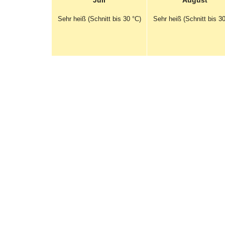
Juli
August
Sehr heiß (Schnitt bis 30 °C)
Sehr heiß (Schnitt bis 30