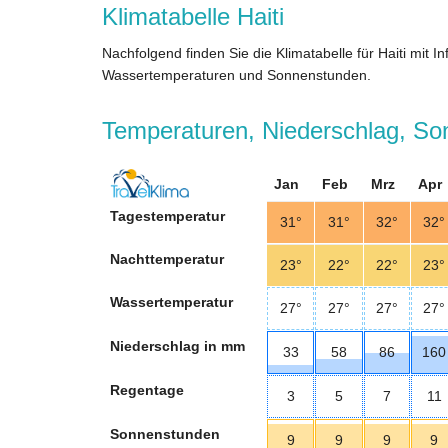
Klimatabelle Haiti
Nachfolgend finden Sie die Klimatabelle für Haiti mit 
Wassertemperaturen und Sonnenstunden.
Temperaturen, Niederschlag, Son
Jan
Feb
Mrz
Apr
Tagestemperatur
31°
31°
32°
32°
Nachttemperatur
23°
22°
22°
23°
Wassertemperatur
27°
27°
27°
27°
Niederschlag in mm
33
58
86
160
Regentage
3
5
7
11
Sonnenstunden
9
9
9
9