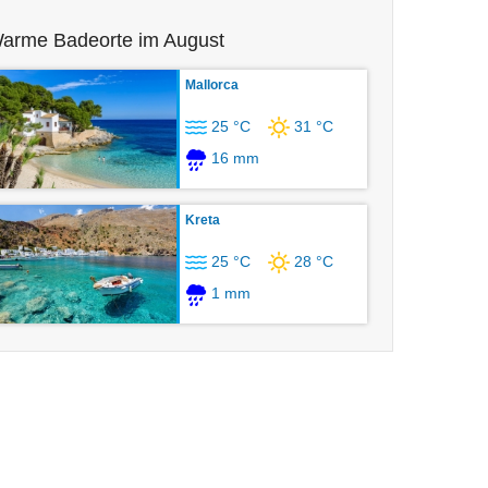
arme Badeorte im August
Mallorca
25 °C
31 °C
16 mm
Kreta
25 °C
28 °C
1 mm