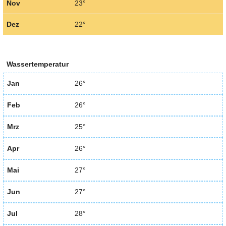
Nov
23°
Dez
22°
Wassertemperatur
Jan
26°
Feb
26°
Mrz
25°
Apr
26°
Mai
27°
Jun
27°
Jul
28°