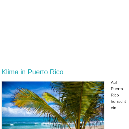
Klima in Puerto Rico
Auf
Puerto
Rico
herrscht
ein