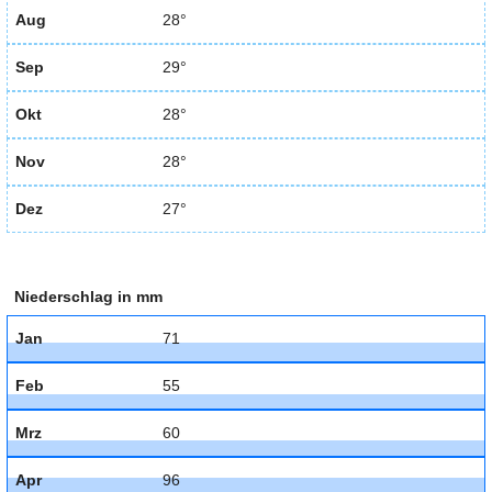
Aug
28°
Sep
29°
Okt
28°
Nov
28°
Dez
27°
Niederschlag in mm
Jan
71
Feb
55
Mrz
60
Apr
96