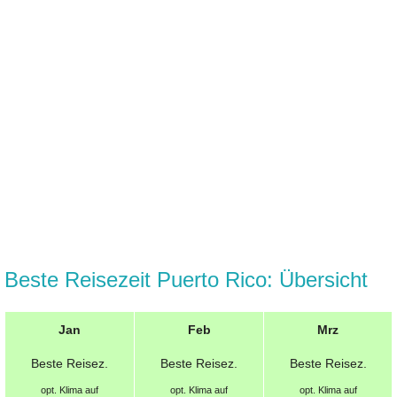
Beste Reisezeit Puerto Rico: Übersicht
Jan
Feb
Mrz
Beste
Reisez.
Beste
Reisez.
Beste
Reisez.
opt.
Klima auf
opt.
Klima auf
opt.
Klima auf