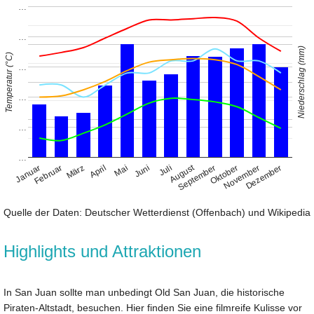
…
…
Niederschlag (mm)
Temperatur (°C)
…
…
…
…
August
Januar
April
Juli
Oktober
Februar
Mai
November
März
Juni
September
Dezember
Quelle der Daten: Deutscher Wetterdienst (Offenbach) und Wikipedia
Highlights und Attraktionen
In San Juan sollte man unbedingt Old San Juan, die historische
Piraten-Altstadt, besuchen. Hier finden Sie eine filmreife Kulisse vor