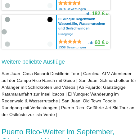
1676 Bewertungen
182 €
»
ab
El Yunque Regenwald:
Wasserfälle, Wasserrutschen
und Seilschwingen
Rundgänge
60 €
»
ab
1558 Bewertungen
Weitere beliebte Ausflüge
San Juan: Casa Bacardi Destillerie Tour
|
Carolina: ATV-Abenteuer
auf der Campo Rico Ranch mit Guide
|
San Juan: Schnorcheltour für
Anfänger mit Schildkröten und Videos
|
Ab Fajardo: Ganztägige
Katamaranfahrt zur Insel Icacos
|
El Yunque: Wanderung im
Regenwald & Wasserrutsche
|
San Juan: Old Town Foodie
Rundgang mit Verkostungen
|
Puerto Rico: Geführte Jet Ski Tour an
der Ostküste zur Isla Verde
|
Puerto Rico-Wetter im September,